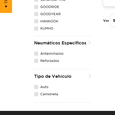
GOODRIDE
GOODYEAR
Ver
HANKOOK
KUMHO
LING LONG
Neumáticos Especificos
MAXXIS
MICHELIN
Antipinchazos
NEXEN
Reforzados
PIRELLI
WESTLAKE
Tipo de Vehículo
YOKOHAMA
Auto
Camioneta