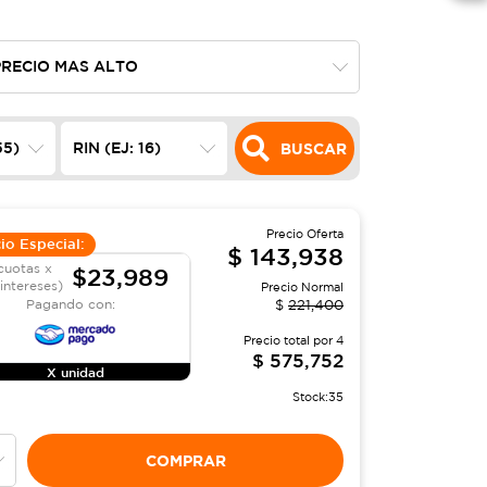
BUSCAR
Precio Oferta
io Especial:
$
143,938
cuotas x
$23,989
 intereses)
Precio Normal
Pagando con:
$
221,400
Precio total por
4
$
575,752
X unidad
Stock:
35
COMPRAR