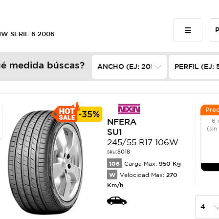
MW SERIE 6 2006
é medida búscas?
Prec
-
35%
NFERA
6 
(sin
SU1
245/55 R17 106W
sku:
8018
106
950
Kg
Carga Max:
W
270
Velocidad Max:
Km/h