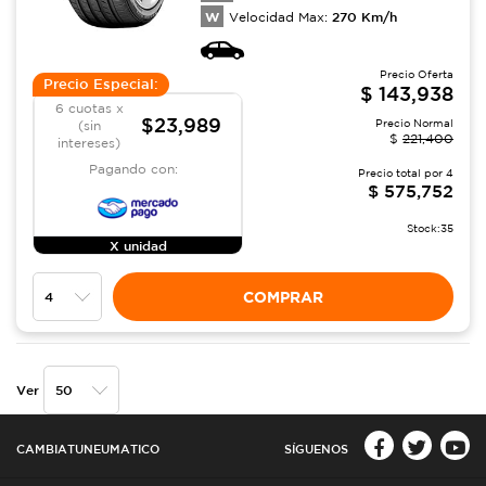
W
270
Km/h
Velocidad Max:
Precio Oferta
Precio Especial:
$
143,938
6 cuotas x
$23,989
Precio Normal
(sin
$
221,400
intereses)
Pagando con:
Precio total por
4
$
575,752
Stock:
35
X unidad
COMPRAR
Ver
CAMBIATUNEUMATICO
SÍGUENOS