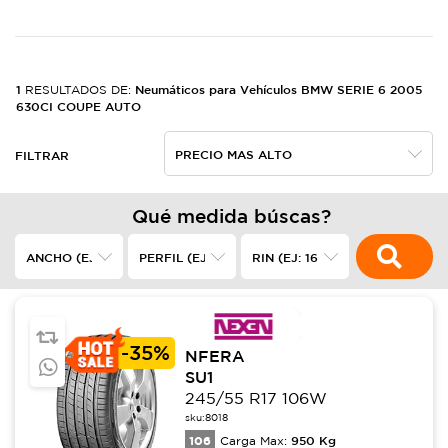
1
Neumáticos para Vehículos BMW SERIE 6 2005
RESULTADOS DE:
630CI COUPE AUTO
FILTRAR
Qué medida búscas?
-
35%
NFERA
SU1
245/55 R17 106W
sku:
8018
106
950
Kg
Carga Max: