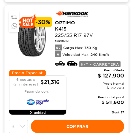
-
30%
OPTIMO
K415
225/55 R17 97V
sku:
18212
97
730
Kg
Carga Max:
V
240
Km/h
Velocidad Max:
H/T - CARRETERA
Precio Oferta
Precio Especial:
$
127,900
6 cuotas x
$21,316
Precio Normal
(sin intereses)
$
182,700
Pagando con:
Precio total por
4
$
511,600
X unidad
Stock:
57
COMPRAR