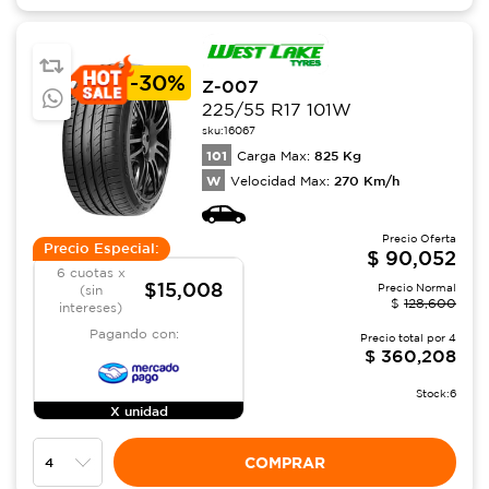
-
30%
Z-007
225/55 R17 101W
sku:
16067
101
825
Kg
Carga Max:
W
270
Km/h
Velocidad Max:
Precio Oferta
Precio Especial:
$
90,052
6 cuotas x
$15,008
Precio Normal
(sin
$
128,600
intereses)
Pagando con:
Precio total por
4
$
360,208
Stock:
6
X unidad
COMPRAR