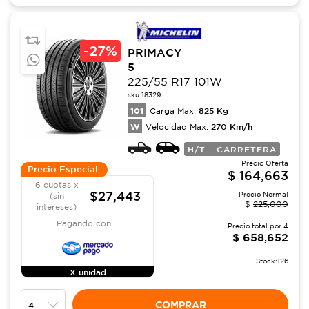
-
27%
PRIMACY
5
225/55 R17 101W
sku:
18329
101
825
Kg
Carga Max:
W
270
Km/h
Velocidad Max:
H/T - CARRETERA
Precio Oferta
Precio Especial:
$
164,663
6 cuotas x
$27,443
Precio Normal
(sin
$
225,000
intereses)
Pagando con:
Precio total por
4
$
658,652
Stock:
126
X unidad
COMPRAR