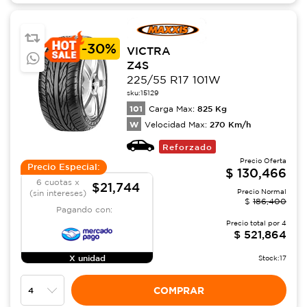
-
30%
VICTRA
Z4S
225/55 R17 101W
sku:
15129
101
825
Kg
Carga Max:
W
270
Km/h
Velocidad Max:
Reforzado
Precio Oferta
Precio Especial:
$
130,466
6 cuotas x
$21,744
Precio Normal
(sin intereses)
$
186,400
Pagando con:
Precio total por
4
$
521,864
X unidad
Stock:
17
COMPRAR