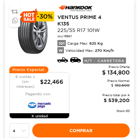
-
30%
VENTUS PRIME 4
K135
225/55 R17 101W
sku:
16941
101
825
Kg
Carga Max:
W
270
Km/h
Velocidad Max:
H/T - CARRETERA
Precio Oferta
Precio Especial:
$
134,800
6 cuotas x
$22,466
Precio Normal
(sin
$
192,600
intereses)
Pagando con:
Precio total por
4
$
539,200
Stock:
63
X unidad
COMPRAR