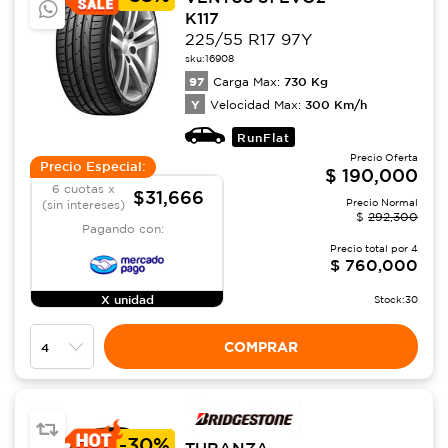
K117
225/55 R17 97Y
sku:
16908
97
730
Kg
Carga Max:
Y
300
Km/h
Velocidad Max:
RunFlat
Precio Oferta
Precio Especial:
$
190,000
6 cuotas x
$31,666
Precio Normal
(sin intereses)
$
292,300
Pagando con:
Precio total por
4
$
760,000
X unidad
Stock:
30
COMPRAR
-
30%
TURANZA