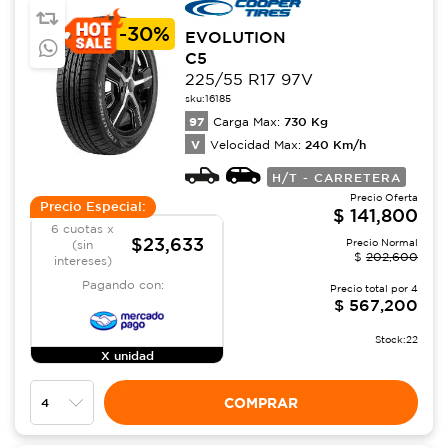
-
30%
EVOLUTION
C5
225/55 R17 97V
sku:
16185
97
730
Kg
Carga Max:
V
240
Km/h
Velocidad Max:
H/T - CARRETERA
Precio Oferta
Precio Especial:
$
141,800
6 cuotas x
$23,633
Precio Normal
(sin
$
202,600
intereses)
Pagando con:
Precio total por
4
$
567,200
Stock:
22
X unidad
COMPRAR