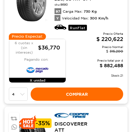
sku:
8690
97
730
Kg
Carga Max:
Y
300
Km/h
Velocidad Max:
RunFlat
Precio Oferta
Precio Especial:
$
220,622
6 cuotas x
$36,770
Precio Normal
(sin
$
315,200
intereses)
Pagando con:
Precio total por
4
$
882,488
Stock:
21
X unidad
COMPRAR
-
35%
DISCOVERER
ATT