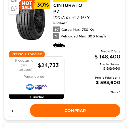
-
30%
CINTURATO
P7
225/55 R17 97Y
sku:
15417
97
730
Kg
Carga Max:
Y
300
Km/h
Velocidad Max:
Precio Oferta
Precio Especial:
$
148,400
6 cuotas x
$24,733
Precio Normal
(sin
$
212,000
intereses)
Pagando con:
Precio total por
4
$
593,600
Stock:
1
X unidad
COMPRAR