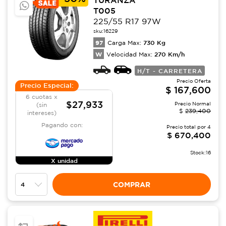
T005
225/55 R17 97W
sku:
16229
97
730
Kg
Carga Max:
W
270
Km/h
Velocidad Max:
H/T - CARRETERA
Precio Oferta
Precio Especial:
$
167,600
6 cuotas x
$27,933
Precio Normal
(sin
$
239,400
intereses)
Pagando con:
Precio total por
4
$
670,400
Stock:
16
X unidad
COMPRAR