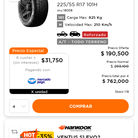
225/55 R17 101H
sku:
18008
101
825
Kg
Carga Max:
H
210
Km/h
Velocidad Max:
Reforzado
A/T - TODO TERRENO
Precio Oferta
Precio Especial:
$
190,500
6 cuotas x
$31,750
Precio Normal
(sin intereses)
$
293,100
Pagando con:
Precio total por
4
$
762,000
X unidad
Stock:
118
COMPRAR
-
35%
VENTUS S1 EVO2