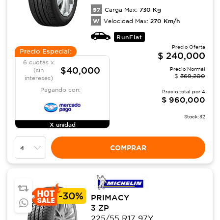
97
730
Kg
Carga Max:
W
270
Km/h
Velocidad Max:
RunFlat
Precio Oferta
Precio Especial:
$
240,000
6 cuotas x
$40,000
Precio Normal
(sin
$
369,200
intereses)
Pagando con:
Precio total por
4
$
960,000
Stock:
32
X unidad
COMPRAR
-
30%
PRIMACY
3 ZP
225/55 R17 97Y