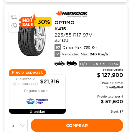
-
30%
OPTIMO
K415
225/55 R17 97V
sku:
18212
97
730
Kg
Carga Max:
V
240
Km/h
Velocidad Max:
H/T - CARRETERA
Precio Oferta
Precio Especial:
$
127,900
6 cuotas x
$21,316
Precio Normal
(sin intereses)
$
182,700
Pagando con:
Precio total por
4
$
511,600
X unidad
Stock:
57
COMPRAR