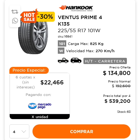
-
30%
VENTUS PRIME 4
K135
225/55 R17 101W
sku:
16941
101
825
Kg
Carga Max:
W
270
Km/h
Velocidad Max:
H/T - CARRETERA
Precio Oferta
Precio Especial:
$
134,800
6 cuotas x
$22,466
Precio Normal
(sin
$
192,600
intereses)
Pagando con:
Precio total por
4
$
539,200
Stock:
63
X unidad
COMPRAR