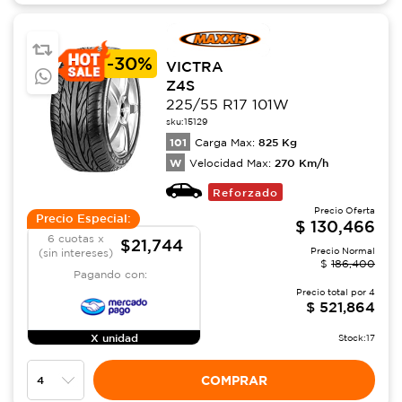
-
30%
VICTRA
Z4S
225/55 R17 101W
sku:
15129
101
825
Kg
Carga Max:
W
270
Km/h
Velocidad Max:
Reforzado
Precio Oferta
Precio Especial:
$
130,466
6 cuotas x
$21,744
Precio Normal
(sin intereses)
$
186,400
Pagando con:
Precio total por
4
$
521,864
X unidad
Stock:
17
COMPRAR