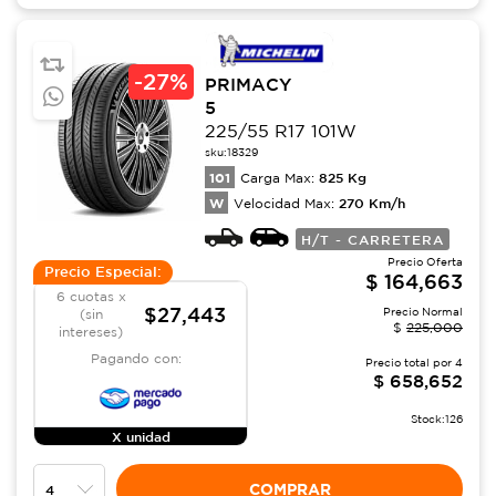
-
27%
PRIMACY
5
225/55 R17 101W
sku:
18329
101
825
Kg
Carga Max:
W
270
Km/h
Velocidad Max:
H/T - CARRETERA
Precio Oferta
Precio Especial:
$
164,663
6 cuotas x
$27,443
Precio Normal
(sin
$
225,000
intereses)
Pagando con:
Precio total por
4
$
658,652
Stock:
126
X unidad
COMPRAR