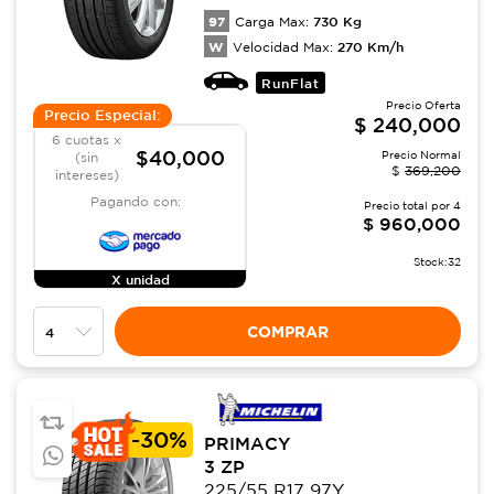
97
730
Kg
Carga Max:
W
270
Km/h
Velocidad Max:
RunFlat
Precio Oferta
Precio Especial:
$
240,000
6 cuotas x
$40,000
Precio Normal
(sin
$
369,200
intereses)
Pagando con:
Precio total por
4
$
960,000
Stock:
32
X unidad
COMPRAR
-
30%
PRIMACY
3 ZP
225/55 R17 97Y