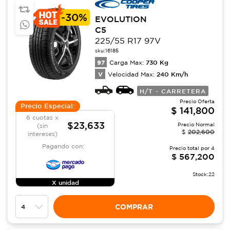
-
30%
EVOLUTION
C5
225/55 R17 97V
sku:
16185
97
730
Kg
Carga Max:
V
240
Km/h
Velocidad Max:
H/T - CARRETERA
Precio Oferta
Precio Especial:
$
141,800
6 cuotas x
$23,633
Precio Normal
(sin
$
202,600
intereses)
Pagando con:
Precio total por
4
$
567,200
Stock:
22
X unidad
COMPRAR