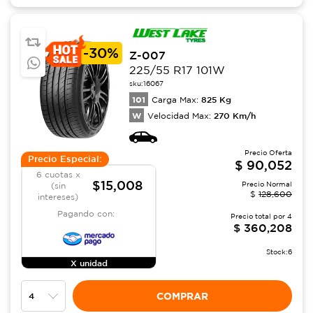
-
30%
Z-007
225/55 R17 101W
sku:
16067
101
825
Kg
Carga Max:
W
270
Km/h
Velocidad Max:
Precio Oferta
Precio Especial:
$
90,052
6 cuotas x
$15,008
Precio Normal
(sin
$
128,600
intereses)
Pagando con:
Precio total por
4
$
360,208
Stock:
6
X unidad
COMPRAR