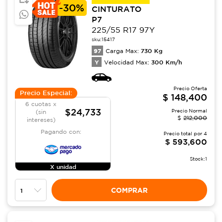
-
30%
CINTURATO
P7
225/55 R17 97Y
sku:
15417
97
730
Kg
Carga Max:
Y
300
Km/h
Velocidad Max:
Precio Oferta
Precio Especial:
$
148,400
6 cuotas x
$24,733
Precio Normal
(sin
$
212,000
intereses)
Pagando con:
Precio total por
4
$
593,600
Stock:
1
X unidad
COMPRAR