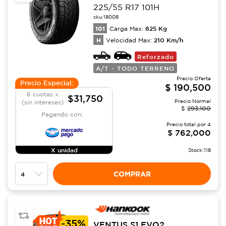
225/55 R17 101H
sku:
18008
101
825
Kg
Carga Max:
H
210
Km/h
Velocidad Max:
Reforzado
A/T - TODO TERRENO
Precio Oferta
Precio Especial:
$
190,500
6 cuotas x
$31,750
Precio Normal
(sin intereses)
$
293,100
Pagando con:
Precio total por
4
$
762,000
X unidad
Stock:
118
COMPRAR
-
35%
VENTUS S1 EVO2