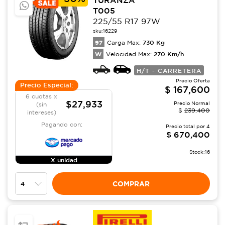
T005
225/55 R17 97W
sku:
16229
97
730
Kg
Carga Max:
W
270
Km/h
Velocidad Max:
H/T - CARRETERA
Precio Oferta
Precio Especial:
$
167,600
6 cuotas x
$27,933
Precio Normal
(sin
$
239,400
intereses)
Pagando con:
Precio total por
4
$
670,400
Stock:
16
X unidad
COMPRAR