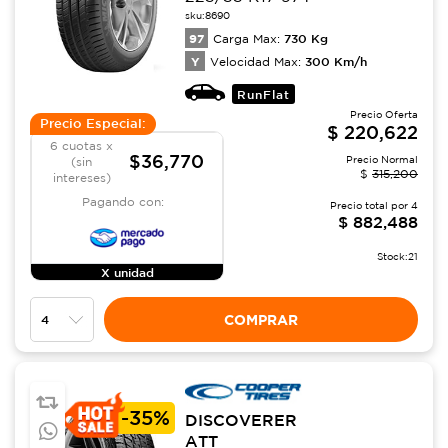
sku:
8690
97
730
Kg
Carga Max:
Y
300
Km/h
Velocidad Max:
RunFlat
Precio Oferta
Precio Especial:
$
220,622
6 cuotas x
$36,770
Precio Normal
(sin
$
315,200
intereses)
Pagando con:
Precio total por
4
$
882,488
Stock:
21
X unidad
COMPRAR
-
35%
DISCOVERER
ATT