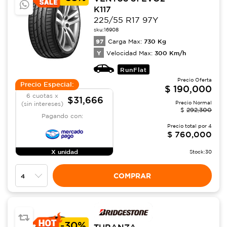
K117
225/55 R17 97Y
sku:
16908
97
730
Kg
Carga Max:
Y
300
Km/h
Velocidad Max:
RunFlat
Precio Oferta
Precio Especial:
$
190,000
6 cuotas x
$31,666
Precio Normal
(sin intereses)
$
292,300
Pagando con:
Precio total por
4
$
760,000
X unidad
Stock:
30
COMPRAR
-
30%
TURANZA