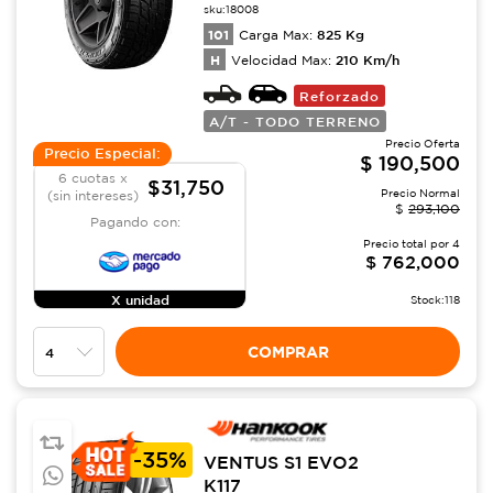
sku:
18008
101
825
Kg
Carga Max:
H
210
Km/h
Velocidad Max:
Reforzado
A/T - TODO TERRENO
Precio Oferta
Precio Especial:
$
190,500
6 cuotas x
$31,750
Precio Normal
(sin intereses)
$
293,100
Pagando con:
Precio total por
4
$
762,000
X unidad
Stock:
118
COMPRAR
-
35%
VENTUS S1 EVO2
K117