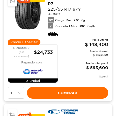
P7
225/55 R17 97Y
sku:
15417
97
730
Kg
Carga Max:
Y
300
Km/h
Velocidad Max:
Precio Oferta
Precio Especial:
$
148,400
6 cuotas x
$24,733
Precio Normal
(sin
$
212,000
intereses)
Pagando con:
Precio total por
4
$
593,600
Stock:
1
X unidad
COMPRAR