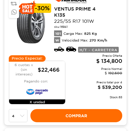
-
30%
VENTUS PRIME 4
K135
225/55 R17 101W
sku:
16941
101
825
Kg
Carga Max:
W
270
Km/h
Velocidad Max:
H/T - CARRETERA
Precio Oferta
Precio Especial:
$
134,800
6 cuotas x
$22,466
Precio Normal
(sin
$
192,600
intereses)
Pagando con:
Precio total por
4
$
539,200
Stock:
63
X unidad
COMPRAR