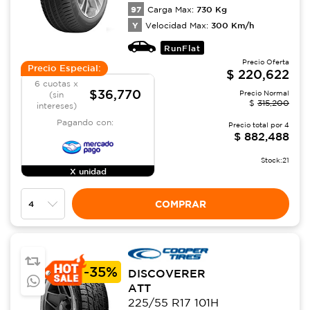
97
730
Kg
Carga Max:
Y
300
Km/h
Velocidad Max:
RunFlat
Precio Oferta
Precio Especial:
$
220,622
6 cuotas x
$36,770
Precio Normal
(sin
$
315,200
intereses)
Pagando con:
Precio total por
4
$
882,488
Stock:
21
X unidad
COMPRAR
-
35%
DISCOVERER
ATT
225/55 R17 101H