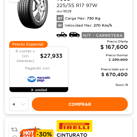
225/55 R17 97W
sku:
16229
97
730
Kg
Carga Max:
W
270
Km/h
Velocidad Max:
H/T - CARRETERA
Precio Oferta
Precio Especial:
$
167,600
6 cuotas x
$27,933
Precio Normal
(sin
$
239,400
intereses)
Pagando con:
Precio total por
4
$
670,400
Stock:
16
X unidad
COMPRAR
-
30%
CINTURATO