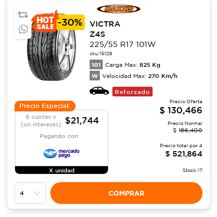
-
30%
VICTRA
Z4S
225/55 R17 101W
sku:
15129
101
825
Kg
Carga Max:
W
270
Km/h
Velocidad Max:
Reforzado
Precio Oferta
Precio Especial:
$
130,466
6 cuotas x
$21,744
Precio Normal
(sin intereses)
$
186,400
Pagando con:
Precio total por
4
$
521,864
X unidad
Stock:
17
COMPRAR