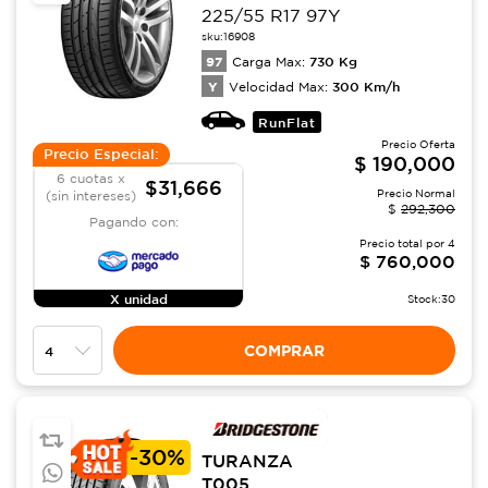
225/55 R17 97Y
sku:
16908
97
730
Kg
Carga Max:
Y
300
Km/h
Velocidad Max:
RunFlat
Precio Oferta
Precio Especial:
$
190,000
6 cuotas x
$31,666
Precio Normal
(sin intereses)
$
292,300
Pagando con:
Precio total por
4
$
760,000
X unidad
Stock:
30
COMPRAR
-
30%
TURANZA
T005