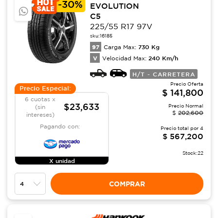
-
30%
EVOLUTION
C5
225/55 R17 97V
sku:
16185
97
730
Kg
Carga Max:
V
240
Km/h
Velocidad Max:
H/T - CARRETERA
Precio Oferta
Precio Especial:
$
141,800
6 cuotas x
$23,633
Precio Normal
(sin
$
202,600
intereses)
Pagando con:
Precio total por
4
$
567,200
Stock:
22
X unidad
COMPRAR