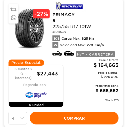
-
27%
PRIMACY
5
225/55 R17 101W
sku:
18329
101
825
Kg
Carga Max:
W
270
Km/h
Velocidad Max:
H/T - CARRETERA
Precio Oferta
Precio Especial:
$
164,663
6 cuotas x
$27,443
Precio Normal
(sin
$
225,000
intereses)
Pagando con:
Precio total por
4
$
658,652
Stock:
126
X unidad
COMPRAR