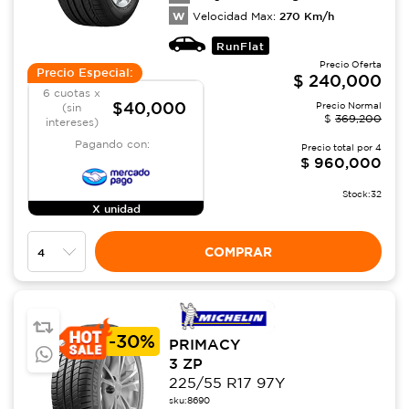
W
270
Km/h
Velocidad Max:
RunFlat
Precio Oferta
Precio Especial:
$
240,000
6 cuotas x
$40,000
Precio Normal
(sin
$
369,200
intereses)
Pagando con:
Precio total por
4
$
960,000
Stock:
32
X unidad
COMPRAR
-
30%
PRIMACY
3 ZP
225/55 R17 97Y
sku:
8690