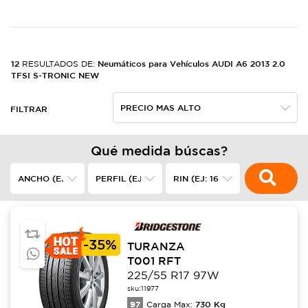
12
Neumáticos para Vehículos AUDI A6 2013 2.0
RESULTADOS DE:
TFSI S-TRONIC NEW
FILTRAR
Qué medida búscas?
-
35%
TURANZA
T001 RFT
225/55 R17 97W
sku:
11977
97
730
Kg
Carga Max: