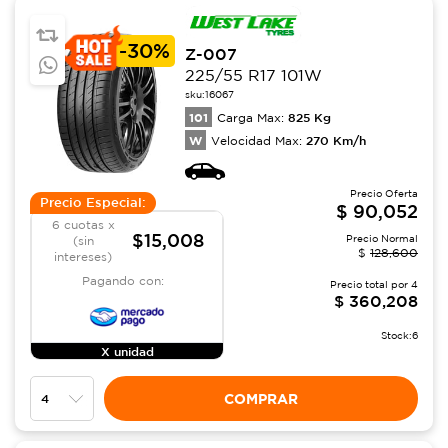
-
30%
Z-007
225/55 R17 101W
sku:
16067
101
825
Kg
Carga Max:
W
270
Km/h
Velocidad Max:
Precio Oferta
Precio Especial:
$
90,052
6 cuotas x
$15,008
Precio Normal
(sin
$
128,600
intereses)
Pagando con:
Precio total por
4
$
360,208
Stock:
6
X unidad
COMPRAR