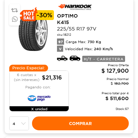
-
30%
OPTIMO
K415
225/55 R17 97V
sku:
18212
97
730
Kg
Carga Max:
V
240
Km/h
Velocidad Max:
H/T - CARRETERA
Precio Oferta
Precio Especial:
$
127,900
6 cuotas x
$21,316
Precio Normal
(sin intereses)
$
182,700
Pagando con:
Precio total por
4
$
511,600
X unidad
Stock:
57
COMPRAR