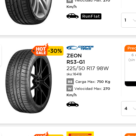
W
Velocidad Max:
Km/h
RunFlat
Prec
-
30%
ZEON
6 
(sin
RS3-G1
225/50 R17 98W
sku:
16418
98
750
Kg
Carga Max:
W
270
Velocidad Max:
Km/h