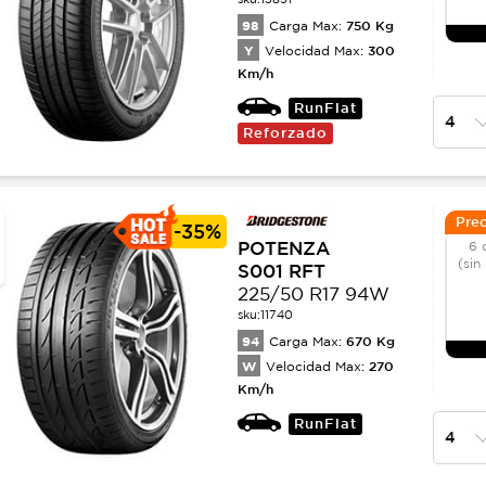
98
750
Kg
Carga Max:
Y
300
Velocidad Max:
Km/h
RunFlat
Reforzado
Prec
-
35%
POTENZA
6 
(sin
S001 RFT
225/50 R17 94W
sku:
11740
94
670
Kg
Carga Max:
W
270
Velocidad Max:
Km/h
RunFlat