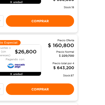
X unidad
Stock:
18
COMPRAR
Precio Oferta
io Especial:
$
160,800
cuotas x
$26,800
(sin
Precio Normal
tereses)
$
229,700
Pagando con:
Precio total por
4
$
643,200
X unidad
Stock:
87
COMPRAR