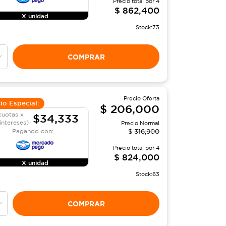
Precio total por
4
$
862,400
X unidad
Stock:
73
COMPRAR
Precio Oferta
io Especial:
$
206,000
cuotas x
$34,333
 intereses)
Precio Normal
Pagando con:
$
316,900
Precio total por
4
$
824,000
X unidad
Stock:
63
COMPRAR