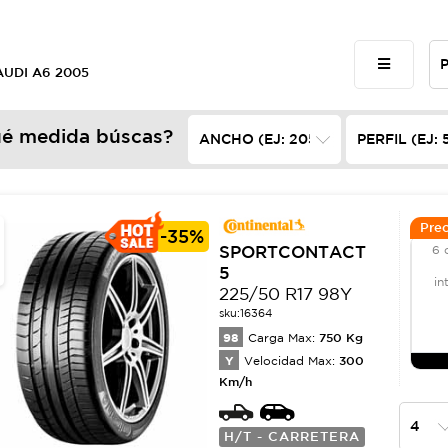
 AUDI A6 2005
é medida búscas?
Prec
-
35%
SPORTCONTACT
6 
5
in
225/50 R17 98Y
sku:
16364
98
750
Kg
Carga Max:
Y
300
Velocidad Max:
Km/h
H/T - CARRETERA