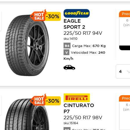
Prec
-
30%
EAGLE
6 
(sin
SPORT 2
225/50 R17 94V
sku:
14110
94
670
Kg
Carga Max:
V
240
Velocidad Max:
Km/h
Prec
-
30%
CINTURATO
6 
(sin
P7
225/50 R17 98V
sku:
15164
750
Kg