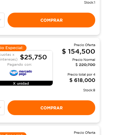
Stock:
1
COMPRAR
Precio Oferta
io Especial:
$
154,500
cuotas x
$25,750
 intereses)
Precio Normal
Pagando con:
$
220,700
Precio total por
4
$
618,000
X unidad
Stock:
8
COMPRAR
Precio Oferta