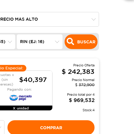
BUSCAR
Precio Oferta
io Especial:
$
242,383
cuotas x
$40,397
(sin
Precio Normal
tereses)
$
372,900
Pagando con:
Precio total por
4
$
969,532
X unidad
Stock:
4
COMPRAR