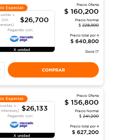
Precio Oferta
io Especial:
$
160,200
cuotas x
$26,700
(sin
Precio Normal
tereses)
$
228,900
Pagando con:
Precio total por
4
$
640,800
X unidad
Stock:
17
COMPRAR
Precio Oferta
io Especial:
$
156,800
 cuotas x
$26,133
 intereses)
Precio Normal
Pagando con:
$
241,200
Precio total por
4
$
627,200
X unidad