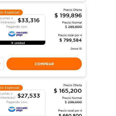
Precio Oferta
io Especial:
$
199,896
cuotas x
$33,316
 intereses)
Precio Normal
Pagando con:
$
285,600
Precio total por
4
$
799,584
X unidad
Stock:
15
COMPRAR
Precio Oferta
io Especial:
$
165,200
cuotas x
$27,533
 intereses)
Precio Normal
Pagando con:
$
236,000
Precio total por
4
$
660,800