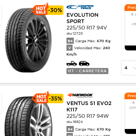
Prec
-
30%
EVOLUTION
6 
SPORT
in
225/50 R17 94V
sku:
12720
94
670
Kg
Carga Max:
V
240
Velocidad Max:
Km/h
HT - CARRETERA
Prec
-
35%
VENTUS S1 EVO2
6
(sin
K117
225/50 R17 94W
sku:
16924
94
670
Kg
Carga Max:
270