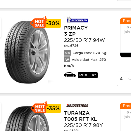
Prec
-
30%
PRIMACY
6 
(sin
3 ZP
225/50 R17 94W
sku:
6726
94
670
Kg
Carga Max:
W
270
Velocidad Max:
Km/h
RunFlat
Prec
-
35%
TURANZA
6 
(sin
T005 RFT XL
225/50 R17 98Y
sku:
15891