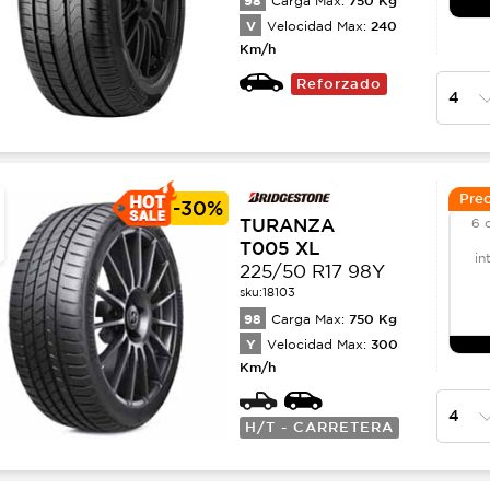
98
Carga Max:
V
240
Velocidad Max:
Km/h
Reforzado
Prec
-
30%
TURANZA
6 
T005 XL
in
225/50 R17 98Y
sku:
18103
98
750
Kg
Carga Max:
Y
300
Velocidad Max:
Km/h
H/T - CARRETERA