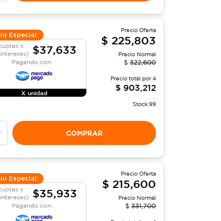
Precio Oferta
io Especial:
$
225,803
cuotas x
$37,633
 intereses)
Precio Normal
Pagando con:
$
322,600
Precio total por
4
$
903,212
X unidad
Stock:
99
COMPRAR
Precio Oferta
io Especial:
$
215,600
cuotas x
$35,933
 intereses)
Precio Normal
Pagando con:
$
331,700