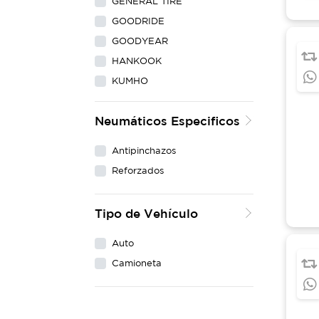
GENERAL TIRE
GOODRIDE
GOODYEAR
HANKOOK
KUMHO
LING LONG
Neumáticos Especificos
MAXXIS
MICHELIN
Antipinchazos
NEXEN
Reforzados
PIRELLI
WESTLAKE
Tipo de Vehículo
YOKOHAMA
Auto
Camioneta