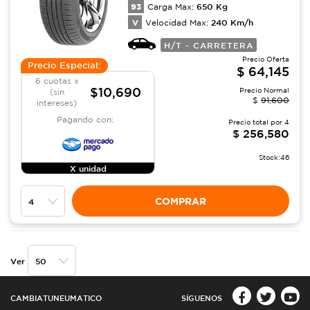
93
650
Kg
Carga Max:
V
240
Km/h
Velocidad Max:
H/T - CARRETERA
Precio Oferta
Precio Especial:
$
64,145
6 cuotas x
$10,690
Precio Normal
(sin
$
91,600
intereses)
Pagando con:
Precio total por
4
$
256,580
Stock:
46
X unidad
COMPRAR
Ver
CAMBIATUNEUMATICO
SÍGUENOS