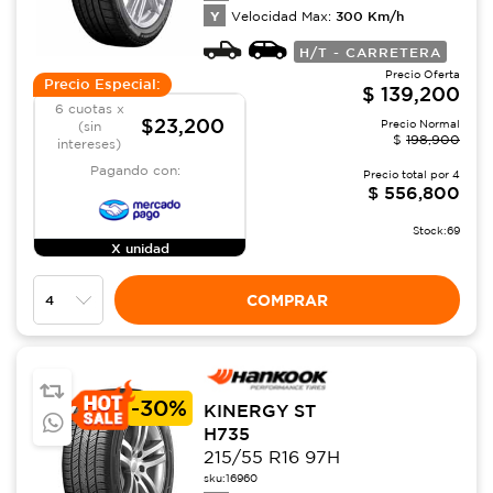
Y
300
Km/h
Velocidad Max:
H/T - CARRETERA
Precio Oferta
Precio Especial:
$
139,200
6 cuotas x
$23,200
Precio Normal
(sin
$
198,900
intereses)
Pagando con:
Precio total por
4
$
556,800
Stock:
69
X unidad
COMPRAR
-
30%
KINERGY ST
H735
215/55 R16 97H
sku:
16960