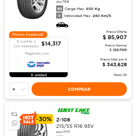
sku:
7319
93
650
Kg
Carga Max:
V
240
Km/h
Velocidad Max:
Precio Oferta
Precio Especial:
$
85,907
6 cuotas x
$14,317
Precio Normal
(sin intereses)
$
122,700
Pagando con:
Precio total por
4
$
343,628
X unidad
Stock:
20
COMPRAR
-
30%
Z-108
215/55 R16 93V
sku:
17771