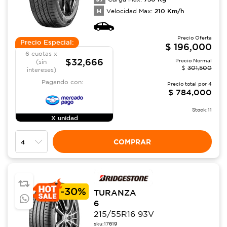
H
210
Km/h
Velocidad Max:
Precio Oferta
Precio Especial:
$
196,000
6 cuotas x
$32,666
Precio Normal
(sin
$
301,500
intereses)
Pagando con:
Precio total por
4
$
784,000
Stock:
11
X unidad
COMPRAR
-
30%
TURANZA
6
215/55R16 93V
sku:
17619