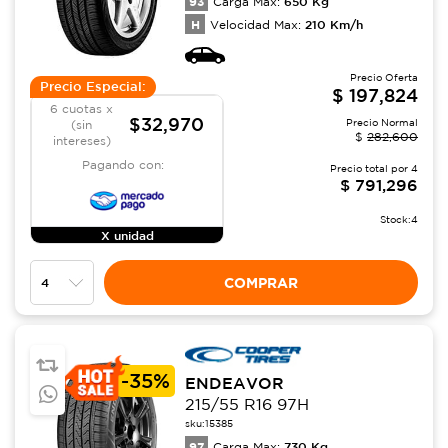
93
650
Kg
Carga Max:
H
210
Km/h
Velocidad Max:
Precio Oferta
Precio Especial:
$
197,824
6 cuotas x
$32,970
Precio Normal
(sin
$
282,600
intereses)
Pagando con:
Precio total por
4
$
791,296
Stock:
4
X unidad
COMPRAR
-
35%
ENDEAVOR
215/55 R16 97H
sku:
15385
97
730
Kg
Carga Max: