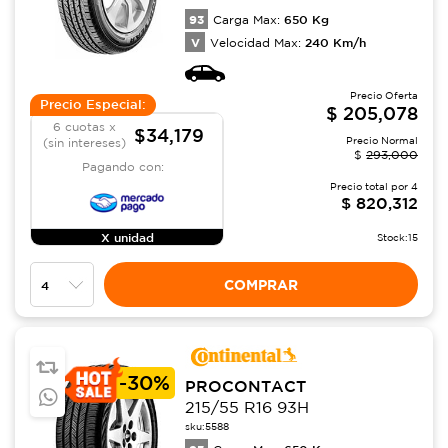
93
650
Kg
Carga Max:
V
240
Km/h
Velocidad Max:
Precio Oferta
Precio Especial:
$
205,078
6 cuotas x
$34,179
Precio Normal
(sin intereses)
$
293,000
Pagando con:
Precio total por
4
$
820,312
X unidad
Stock:
15
COMPRAR
-
30%
PROCONTACT
215/55 R16 93H
sku:
5588