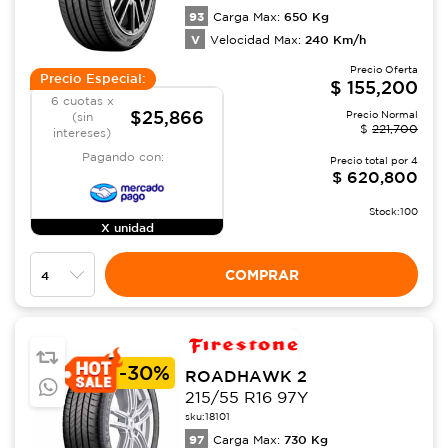
93
650
Kg
Carga Max:
V
240
Km/h
Velocidad Max:
Precio Oferta
Precio Especial:
$
155,200
6 cuotas x
$25,866
Precio Normal
(sin
$
221,700
intereses)
Pagando con:
Precio total por
4
$
620,800
Stock:
100
X unidad
COMPRAR
-
30%
ROADHAWK 2
215/55 R16 97Y
sku:
18101
97
730
Kg
Carga Max: