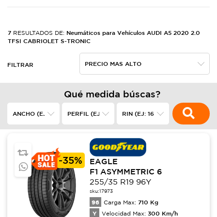
7
Neumáticos para Vehículos AUDI A5 2020 2.0
RESULTADOS DE:
TFSI CABRIOLET S-TRONIC
FILTRAR
Qué medida búscas?
-
35%
EAGLE
F1 ASYMMETRIC 6
255/35 R19 96Y
sku:
17973
96
710
Kg
Carga Max:
Y
300
Km/h
Velocidad Max: