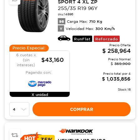
SPORT 4 XL ZP
255/35 R19 96Y
sku:
14896
96
710
Kg
Carga Max:
Y
300
Km/h
Velocidad Max:
RunFlat
Reforzado
Precio Oferta
Precio Especial:
$
258,964
6 cuotas x
$43,160
Precio Normal
(sin
$
369,900
intereses)
Pagando con:
Precio total por
4
$
1,035,856
Stock:
16
X unidad
COMPRAR
-
35%