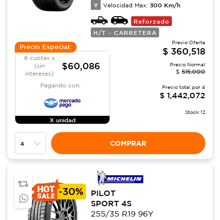
Y
300
Km/h
Velocidad Max:
Reforzado
H/T - CARRETERA
Precio Oferta
Precio Especial:
$
360,518
6 cuotas x
$60,086
Precio Normal
(sin
$
515,000
intereses)
Pagando con:
Precio total por
4
$
1,442,072
Stock:
12
X unidad
COMPRAR
-
30%
PILOT
SPORT 4S
255/35 R19 96Y