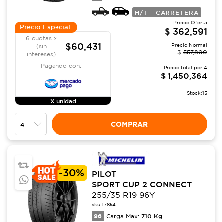
H/T - CARRETERA
Precio Oferta
Precio Especial:
$
362,591
6 cuotas x
$60,431
Precio Normal
(sin
$
557,800
intereses)
Pagando con:
Precio total por
4
$
1,450,364
Stock:
15
X unidad
COMPRAR
-
30%
PILOT
SPORT CUP 2 CONNECT
255/35 R19 96Y
sku:
17854
96
710
Kg
Carga Max: