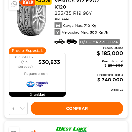
VENTUS V12 EVO2
K120
255/35 R19 96Y
sku:
18222
96
710
Kg
Carga Max:
Y
300
Km/h
Velocidad Max:
H/T - CARRETERA
Precio Oferta
Precio Especial:
$
185,000
6 cuotas x
$30,833
Precio Normal
(sin
$
284,600
intereses)
Pagando con:
Precio total por
4
$
740,000
Stock:
22
X unidad
COMPRAR