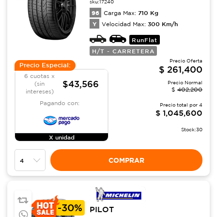
sku:
17240
96
710
Kg
Carga Max:
Y
300
Km/h
Velocidad Max:
RunFlat
H/T - CARRETERA
Precio Oferta
Precio Especial:
$
261,400
6 cuotas x
$43,566
Precio Normal
(sin
$
402,200
intereses)
Pagando con:
Precio total por
4
$
1,045,600
Stock:
30
X unidad
COMPRAR
-
30%
PILOT