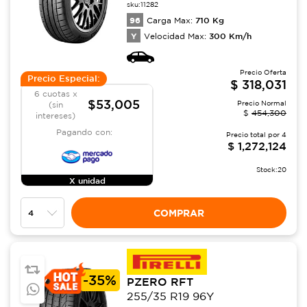
sku:
11282
96
710
Kg
Carga Max:
Y
300
Km/h
Velocidad Max:
Precio Oferta
Precio Especial:
$
318,031
6 cuotas x
$53,005
Precio Normal
(sin
$
454,300
intereses)
Pagando con:
Precio total por
4
$
1,272,124
Stock:
20
X unidad
COMPRAR
-
35%
PZERO RFT
255/35 R19 96Y