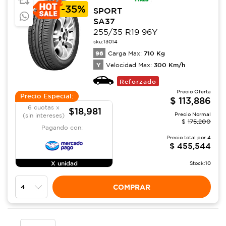
-
35%
SPORT
SA37
255/35 R19 96Y
sku:
13014
96
710
Kg
Carga Max:
Y
300
Km/h
Velocidad Max:
Reforzado
Precio Oferta
Precio Especial:
$
113,886
6 cuotas x
$18,981
Precio Normal
(sin intereses)
$
175,200
Pagando con:
Precio total por
4
$
455,544
X unidad
Stock:
10
COMPRAR