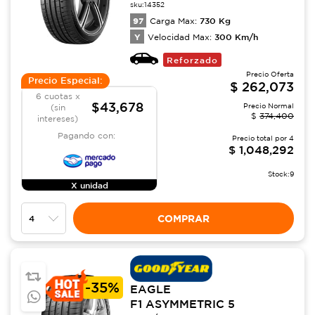
sku:
14352
97
730
Kg
Carga Max:
Y
300
Km/h
Velocidad Max:
Reforzado
Precio Oferta
Precio Especial:
$
262,073
6 cuotas x
$43,678
Precio Normal
(sin
$
374,400
intereses)
Pagando con:
Precio total por
4
$
1,048,292
Stock:
9
X unidad
COMPRAR
-
35%
EAGLE
F1 ASYMMETRIC 5