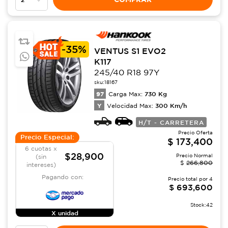
-
35%
VENTUS S1 EVO2
K117
245/40 R18 97Y
sku:
18167
97
730
Kg
Carga Max:
Y
300
Km/h
Velocidad Max:
H/T - CARRETERA
Precio Oferta
Precio Especial:
$
173,400
6 cuotas x
$28,900
Precio Normal
(sin
$
266,800
intereses)
Pagando con:
Precio total por
4
$
693,600
Stock:
42
X unidad