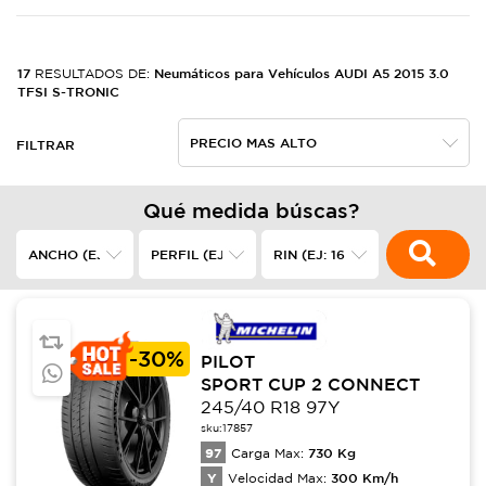
17
Neumáticos para Vehículos AUDI A5 2015 3.0
RESULTADOS DE:
TFSI S-TRONIC
FILTRAR
Qué medida búscas?
-
30%
PILOT
SPORT CUP 2 CONNECT
245/40 R18 97Y
sku:
17857
97
730
Kg
Carga Max:
Y
300
Km/h
Velocidad Max: