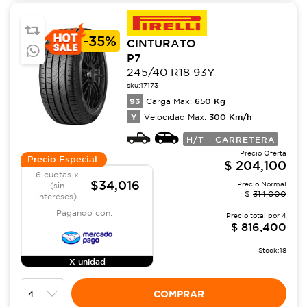
-
35%
CINTURATO
P7
245/40 R18 93Y
sku:
17173
93
650
Kg
Carga Max:
Y
300
Km/h
Velocidad Max:
H/T - CARRETERA
Precio Oferta
Precio Especial:
$
204,100
6 cuotas x
$34,016
Precio Normal
(sin
$
314,000
intereses)
Pagando con:
Precio total por
4
$
816,400
Stock:
18
X unidad
COMPRAR