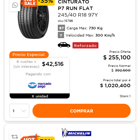
-
35%
CINTURATO
P7 RUN FLAT
245/40 R18 97Y
sku:
15798
97
730
Kg
Carga Max:
Y
300
Km/h
Velocidad Max:
Reforzado
Precio Oferta
Precio Especial:
$
255,100
6 cuotas x
$42,516
Precio Normal
(sin intereses)
$
392,500
Pagando con:
Precio total por
4
$
1,020,400
X unidad
Stock:
1
COMPRAR