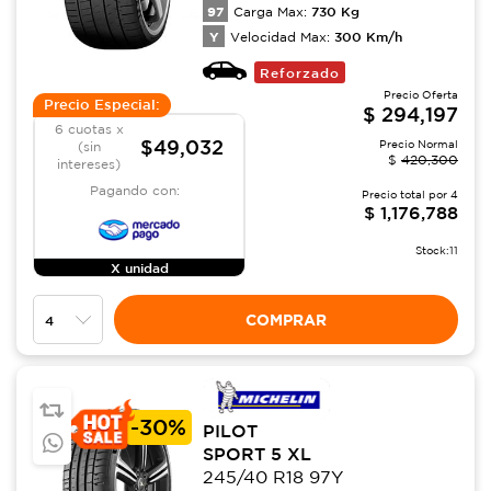
97
730
Kg
Carga Max:
Y
300
Km/h
Velocidad Max:
Reforzado
Precio Oferta
Precio Especial:
$
294,197
6 cuotas x
$49,032
Precio Normal
(sin
$
420,300
intereses)
Pagando con:
Precio total por
4
$
1,176,788
Stock:
11
X unidad
COMPRAR
-
30%
PILOT
SPORT 5 XL
245/40 R18 97Y