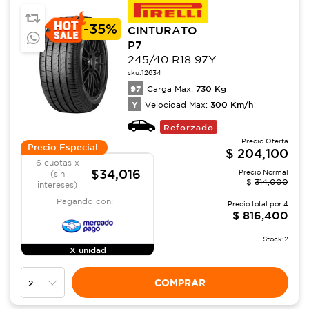
-
35%
CINTURATO
P7
245/40 R18 97Y
sku:
12634
97
730
Kg
Carga Max:
Y
300
Km/h
Velocidad Max:
Reforzado
Precio Oferta
Precio Especial:
$
204,100
6 cuotas x
$34,016
Precio Normal
(sin
$
314,000
intereses)
Pagando con:
Precio total por
4
$
816,400
Stock:
2
X unidad
COMPRAR