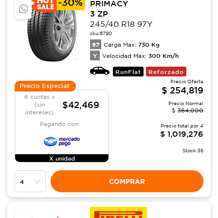
-
30%
PRIMACY
3 ZP
245/40 R18 97Y
sku:
6790
97
730
Kg
Carga Max:
Y
300
Km/h
Velocidad Max:
RunFlat
Reforzado
Precio Oferta
Precio Especial:
$
254,819
6 cuotas x
$42,469
Precio Normal
(sin
$
364,000
intereses)
Pagando con:
Precio total por
4
$
1,019,276
Stock:
35
X unidad
COMPRAR