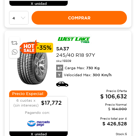
X unidad
COMPRAR
-
35%
SA37
245/40 R18 97Y
sku:
15509
97
730
Kg
Carga Max:
Y
300
Km/h
Velocidad Max:
Precio Oferta
Precio Especial:
$
106,632
6 cuotas x
$17,772
Precio Normal
(sin intereses)
$
164,000
Pagando con:
Precio total por
4
$
426,528
X unidad
Stock:
5