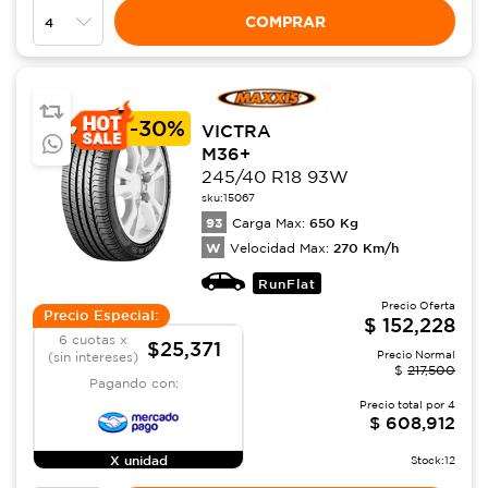
COMPRAR
-
30%
VICTRA
M36+
245/40 R18 93W
sku:
15067
93
650
Kg
Carga Max:
W
270
Km/h
Velocidad Max:
RunFlat
Precio Oferta
Precio Especial:
$
152,228
6 cuotas x
$25,371
Precio Normal
(sin intereses)
$
217,500
Pagando con:
Precio total por
4
$
608,912
X unidad
Stock:
12