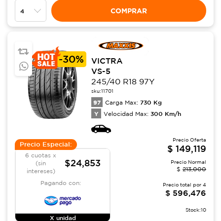
COMPRAR
-
30%
VICTRA
VS-5
245/40 R18 97Y
sku:
11701
97
730
Kg
Carga Max:
Y
300
Km/h
Velocidad Max:
Precio Oferta
Precio Especial:
$
149,119
6 cuotas x
$24,853
Precio Normal
(sin
$
213,000
intereses)
Pagando con:
Precio total por
4
$
596,476
Stock:
10
X unidad