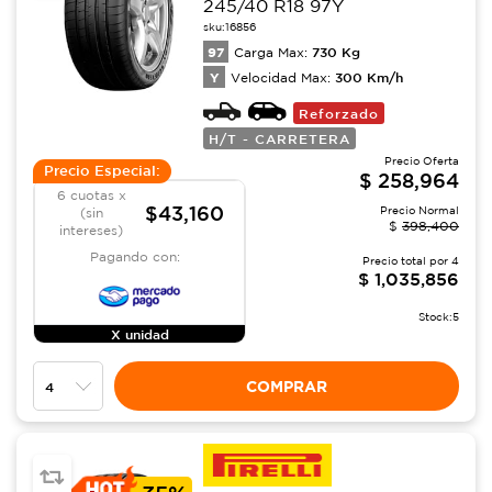
245/40 R18 97Y
sku:
16856
97
730
Kg
Carga Max:
Y
300
Km/h
Velocidad Max:
Reforzado
H/T - CARRETERA
Precio Oferta
Precio Especial:
$
258,964
6 cuotas x
$43,160
Precio Normal
(sin
$
398,400
intereses)
Pagando con:
Precio total por
4
$
1,035,856
Stock:
5
X unidad
COMPRAR