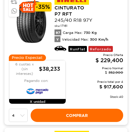
-
35%
CINTURATO
P7 RFT
245/40 R18 97Y
sku:
17161
97
730
Kg
Carga Max:
Y
300
Km/h
Velocidad Max:
RunFlat
Reforzado
Precio Oferta
Precio Especial:
$
229,400
6 cuotas x
$38,233
Precio Normal
(sin
$
352,900
intereses)
Pagando con:
Precio total por
4
$
917,600
Stock:
40
X unidad
COMPRAR