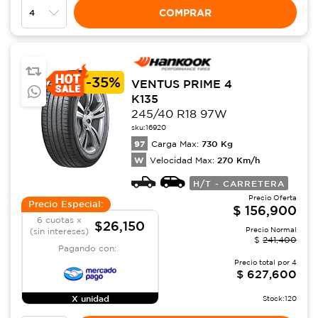
COMPRAR
-
35%
VENTUS PRIME 4
K135
245/40 R18 97W
sku:
16920
97
730
Kg
Carga Max:
W
270
Km/h
Velocidad Max:
H/T - CARRETERA
Precio Oferta
Precio Especial:
$
156,900
6 cuotas x
$26,150
Precio Normal
(sin intereses)
$
241,400
Pagando con:
Precio total por
4
$
627,600
X unidad
Stock:
120