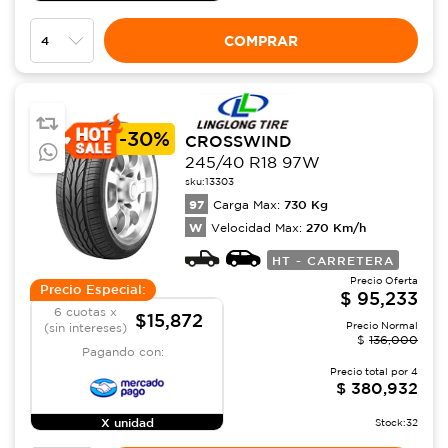
COMPRAR
-
30%
CROSSWIND
245/40 R18 97W
sku:
13303
97
730
Kg
Carga Max:
W
270
Km/h
Velocidad Max:
HT - CARRETERA
Precio Oferta
Precio Especial:
$
95,233
6 cuotas x
$15,872
Precio Normal
(sin intereses)
$
136,000
Pagando con:
Precio total por
4
$
380,932
X unidad
Stock:
32