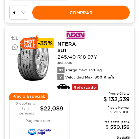
COMPRAR
-
35%
NFERA
SU1
245/40 R18 97Y
sku:
8006
97
730
Kg
Carga Max:
Y
300
Km/h
Velocidad Max:
Reforzado
Precio Oferta
Precio Especial:
$
132,539
6 cuotas x
$22,089
Precio Normal
(sin
$
203,900
intereses)
Pagando con:
Precio total por
4
$
530,156
Stock:
56