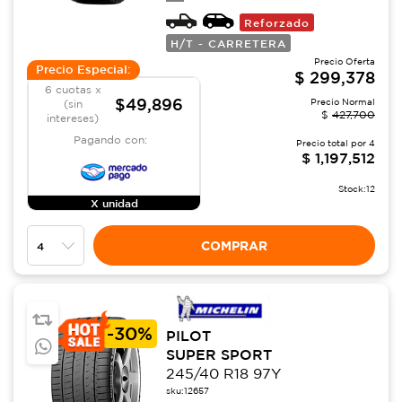
Reforzado
H/T - CARRETERA
Precio Oferta
Precio Especial:
$
299,378
6 cuotas x
$49,896
Precio Normal
(sin
$
427,700
intereses)
Pagando con:
Precio total por
4
$
1,197,512
Stock:
12
X unidad
COMPRAR
-
30%
PILOT
SUPER SPORT
245/40 R18 97Y
sku:
12657