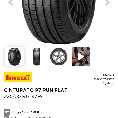
Previous
Next
sku:
9513
stock:
Producto
Agotado
CINTURATO
P7 RUN FLAT
225/55 R17 97W
97
730
Kg
Carga Max:
270
Km/h