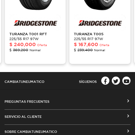
TURANZA
T001 RFT
TURANZA
T005
225/55 R17 97W
225/55 R17 97W
$
240,000
$
167,600
Oferta
Oferta
$
369,200
$
239,400
Normal
Normal
CAMBIATUNEUMATICO
SÍGUENOS
PREGUNTAS FRECUENTES
CÓMO COMPRAR EN CAMBIATUNEUMATICO.COM
SERVICIO AL CLIENTE
MEDIOS DE PAGO
SEGUIMIENTO DE ORDENES
SOBRE CAMBIATUNEUMATICO
COSTOS DE ENVÍO Y COBERTURA