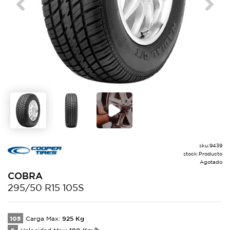
Previous
Next
sku:
9439
stock:
Producto
Agotado
COBRA
295/50 R15 105S
105
925
Kg
Carga Max:
180
Km/h