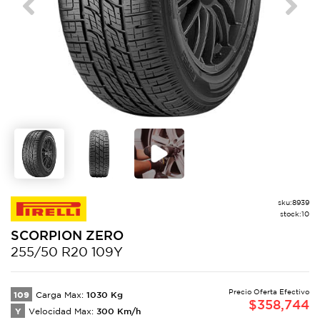
Previous
Next
sku:
8939
stock:
10
SCORPION
ZERO
255/50 R20 109Y
Precio Oferta Efectivo
109
1030
Kg
Carga Max:
$
358,744
Y
300
Km/h
Velocidad Max: