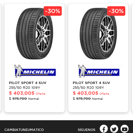
-
30%
-
30%
PILOT
SPORT 4 SUV
PILOT
SPORT 4 SUV
255/50 R20 109Y
255/50 R20 109Y
$
403,005
$
403,005
Oferta
Oferta
$
575,700
$
575,700
Normal
Normal
CAMBIATUNEUMATICO
SÍGUENOS