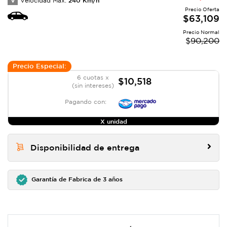
V
Velocidad Max:
Precio Oferta
$
63,109
Precio Normal
$
90,200
Precio Especial:
6 cuotas x
$10,518
(sin intereses)
Pagando con:
X unidad
Disponibilidad de entrega
Garantía de Fabrica de 3 años