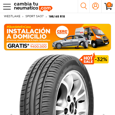
0
WESTLAKE
SPORT SA37
195/45 R15
-
32%