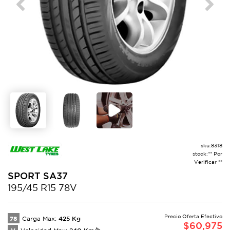
Previous
Next
sku:
8318
stock:
** Por
Verificar **
SPORT
SA37
195/45 R15 78V
Precio Oferta Efectivo
78
425
Kg
Carga Max:
$
60,975
240
Km/h