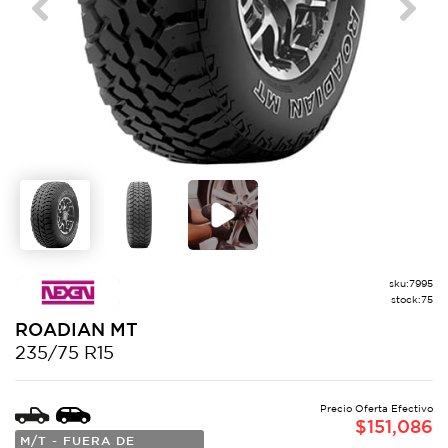
Previous
Next
sku:
7995
stock:
75
ROADIAN
MT
235/75 R15
Precio Oferta Efectivo
$
151,086
M/T - FUERA DE