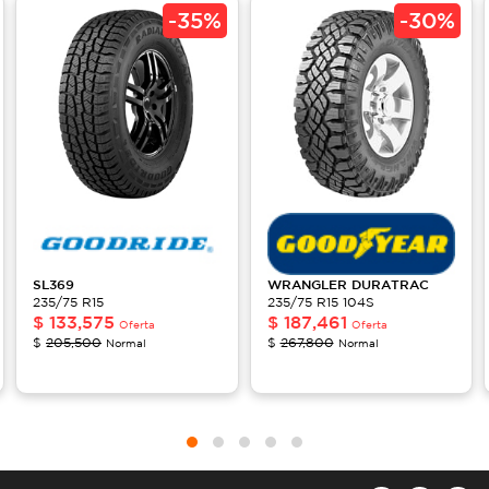
-
35%
-
30%
SL369
WRANGLER
DURATRAC
235/75 R15
235/75 R15 104S
$
133,575
$
187,461
Oferta
Oferta
$
205,500
$
267,800
Normal
Normal