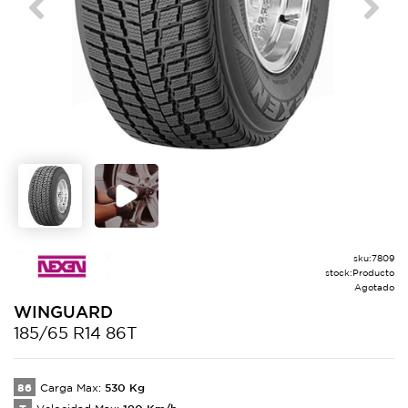
Previous
Next
sku:
7809
stock:
Producto
Agotado
WINGUARD
185/65 R14 86T
86
530
Kg
Carga Max:
190
Km/h