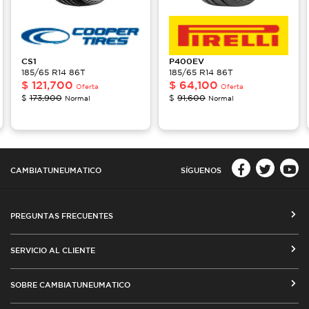
CS1
P400EV
185/65 R14 86T
185/65 R14 86T
$
121,700
$
64,100
Oferta
Oferta
$
173,900
$
91,600
Normal
Normal
CAMBIATUNEUMATICO
SÍGUENOS
PREGUNTAS FRECUENTES
CÓMO COMPRAR EN CAMBIATUNEUMATICO.COM
SERVICIO AL CLIENTE
MEDIOS DE PAGO
SEGUIMIENTO DE ORDENES
SOBRE CAMBIATUNEUMATICO
COSTOS DE ENVÍO Y COBERTURA
CAMBIO DE DIRECCIÓN