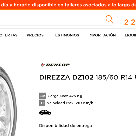
A
2 
OFERTAS
PRECIOS
TESTIMONIOS
IMPORTACIÓN
LIQU
DIREZZA
DZ102
185/60 R14
82
475
Kg
Carga Max:
H
210
Km/h
Velocidad Max:
Disponibilidad de entrega