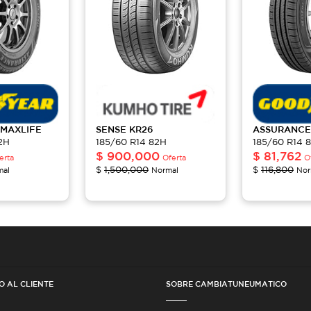
MAXLIFE
SENSE
KR26
ASSURANC
2H
185/60 R14 82H
185/60 R14 
$
900,000
$
81,762
erta
Oferta
O
$
1,500,000
$
116,800
mal
Normal
Nor
O AL CLIENTE
SOBRE CAMBIATUNEUMATICO