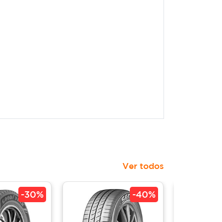
Ver todos
-
30%
-
40%