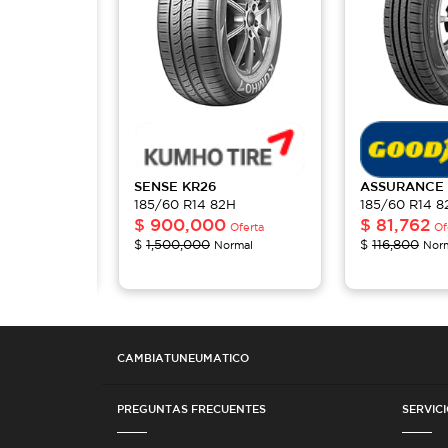
MAXLIFE
SENSE
KR26
ASSURANCE
2H
185/60 R14 82H
185/60 R14 8
$
900,000
$
81,762
rta
Oferta
Of
$
1,500,000
$
116,800
al
Normal
Nor
CAMBIATUNEUMATICO
PREGUNTAS FRECUENTES
SERVICI