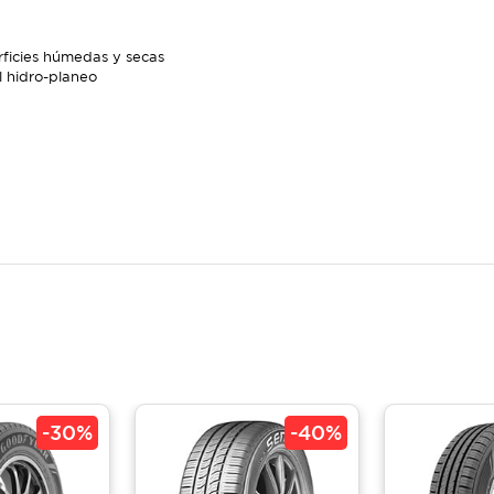
ficies húmedas y secas
 hidro-planeo
-
30%
-
40%