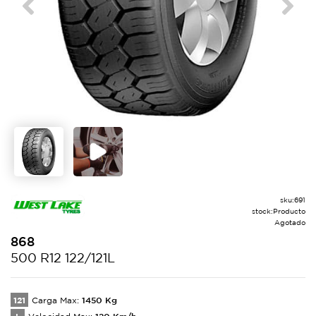
Previous
Next
sku:
691
stock:
Producto
Agotado
868
500 R12 122/121L
121
1450
Kg
Carga Max:
120
Km/h