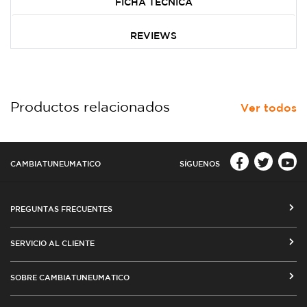
FICHA TÉCNICA
REVIEWS
Productos relacionados
Ver todos
CAMBIATUNEUMATICO
SÍGUENOS
PREGUNTAS FRECUENTES
CÓMO COMPRAR EN CAMBIATUNEUMATICO.COM
SERVICIO AL CLIENTE
MEDIOS DE PAGO
SEGUIMIENTO DE ORDENES
SOBRE CAMBIATUNEUMATICO
COSTOS DE ENVÍO Y COBERTURA
CAMBIO DE DIRECCIÓN
VENTA EMPRESAS