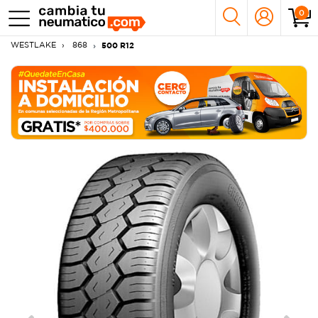
0
WESTLAKE
868
500 R12