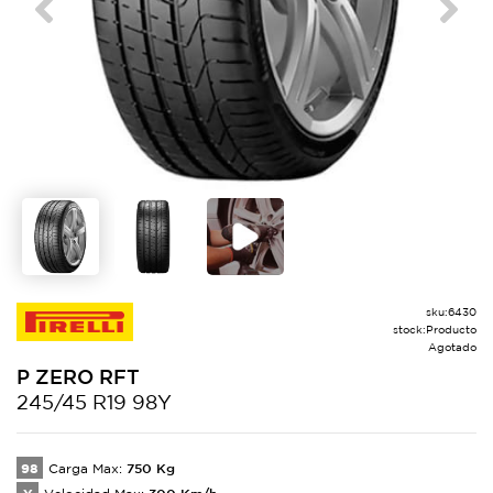
Previous
Next
sku:
6430
stock:
Producto
Agotado
P ZERO
RFT
245/45 R19 98Y
98
750
Kg
Carga Max:
300
Km/h