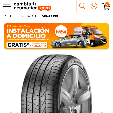
0
PIRELLI
P ZERO RFT
245/45 R19