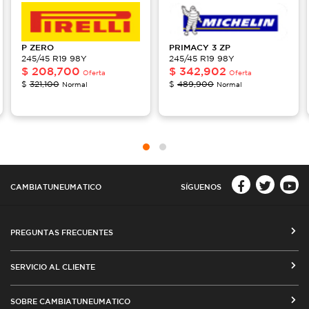
P ZERO
PRIMACY
3 ZP
245/45 R19 98Y
245/45 R19 98Y
$
208,700
$
342,902
Oferta
Oferta
$
321,100
$
489,900
Normal
Normal
CAMBIATUNEUMATICO
SÍGUENOS
PREGUNTAS FRECUENTES
CÓMO COMPRAR EN CAMBIATUNEUMATICO.COM
SERVICIO AL CLIENTE
MEDIOS DE PAGO
SEGUIMIENTO DE ORDENES
SOBRE CAMBIATUNEUMATICO
COSTOS DE ENVÍO Y COBERTURA