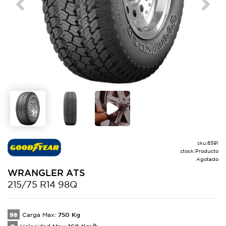
Previous
Next
sku:
6391
stock:
Producto
Agotado
WRANGLER
ATS
215/75 R14 98Q
98
750
Kg
Carga Max:
160
Km/h