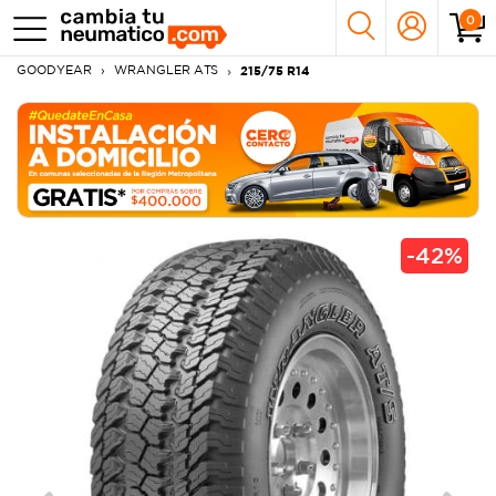
0
GOODYEAR
WRANGLER ATS
215/75 R14
-
42%