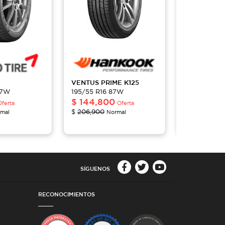
VENTUS PRIME
K125
ECSTA
HS5
87W
195/55 R16 87W
195/55 R16
$
144,800
$
78,653
Oferta
Oferta
$
206,900
$
112,400
mal
Normal
No
SÍGUENOS
RECONOCIMIENTOS