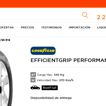
A
2 
OFERTAS
PRECIOS
TESTIMONIOS
IMPORTACIÓN
LIQU
/55 R16
EFFICIENTGRIP
PERFORMA
87
545
Kg
Carga Max:
W
270
Km/h
Velocidad Max:
RunFlat
Disponibilidad de entrega