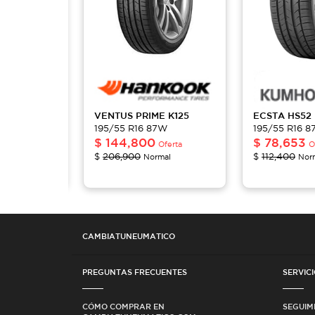
VENTUS PRIME
K125
ECSTA
HS52
7W
195/55 R16 87W
195/55 R16 
$
144,800
$
78,653
erta
Oferta
O
$
206,900
$
112,400
al
Normal
Nor
CAMBIATUNEUMATICO
PREGUNTAS FRECUENTES
SERVICI
CÓMO COMPRAR EN
SEGUIM