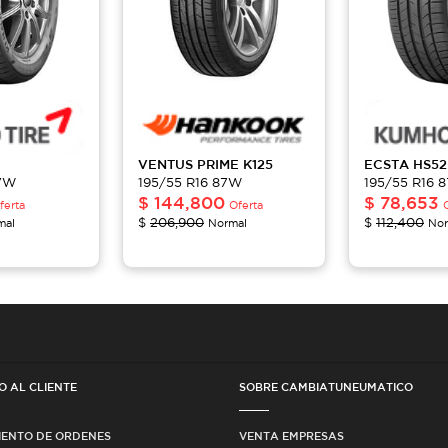
VENTUS PRIME
K125
ECSTA
HS52
87W
195/55 R16 87W
195/55 R16 
$
144,800
$
78,653
ferta
Oferta
$
206,900
$
112,400
mal
Normal
Nor
O AL CLIENTE
SOBRE CAMBIATUNEUMATICO
IENTO DE ORDENES
VENTA EMPRESAS