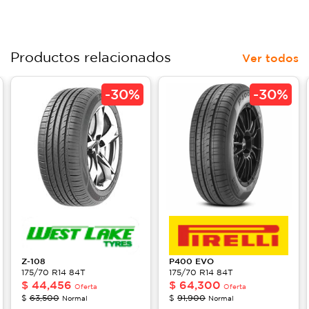
Productos relacionados
Ver todos
-
30%
-
30%
Z-108
P400 EVO
175/70 R14 84T
175/70 R14 84T
$
44,456
$
64,300
Oferta
Oferta
$
63,500
$
91,900
Normal
Normal