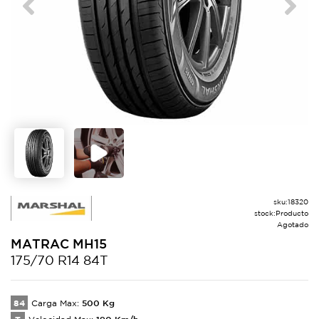
Previous
Next
sku:
18320
stock:
Producto
Agotado
MATRAC
MH15
175/70 R14 84T
84
500
Kg
Carga Max:
190
Km/h