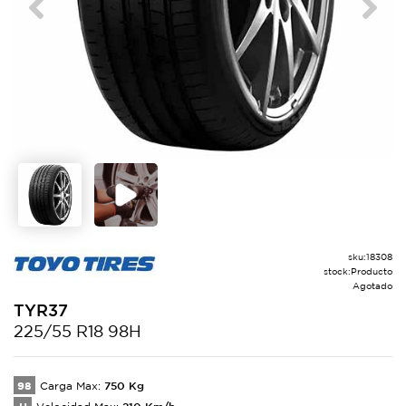
Previous
Next
sku:
18308
stock:
Producto
Agotado
TYR37
225/55 R18 98H
98
750
Kg
Carga Max:
210
Km/h