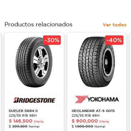
Productos relacionados
Ver todos
-
30%
-
40%
DUELER
D684 II
GEOLANDAR AT-S
G015
225/55 R18 98H
225/55 R18 98H
$
146,500
$
900,000
Oferta
Oferta
$
209,300
$
1,500,000
Normal
Normal