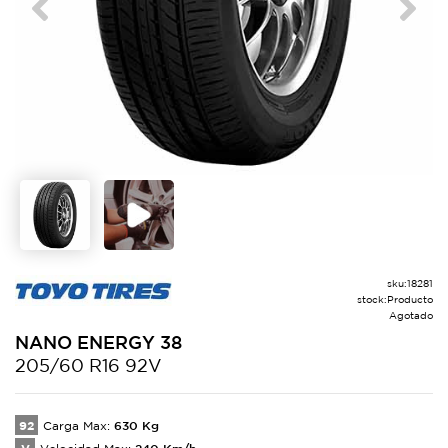
Previous
Next
sku:
18281
stock:
Producto
Agotado
NANO
ENERGY 38
205/60 R16 92V
92
630
Kg
Carga Max:
240
Km/h