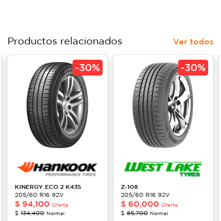
Productos relacionados
Ver todos
-
30%
-
30%
KINERGY ECO 2
K435
Z-108
205/60 R16 92V
205/60 R16 92V
$
94,100
$
60,000
Oferta
Oferta
$
134,400
$
85,700
Normal
Normal