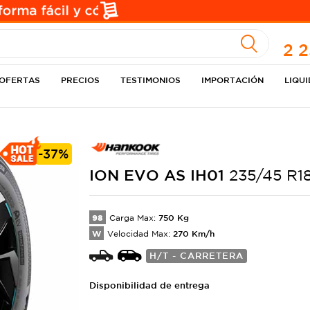
A
2 
OFERTAS
PRECIOS
TESTIMONIOS
IMPORTACIÓN
LIQU
-
37%
ION EVO AS
IH01
235/45 R1
98
750
Kg
Carga Max:
W
270
Km/h
Velocidad Max:
H/T - CARRETERA
Disponibilidad de entrega