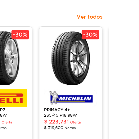
Ver todos
-
30%
-
30%
P7
PRIMACY
4+
PRIMACY
4
98W
235/45 R18 98W
235/45 R18
0
$
223,731
$
223,731
Oferta
Oferta
$
319,600
$
319,600
rmal
Normal
No