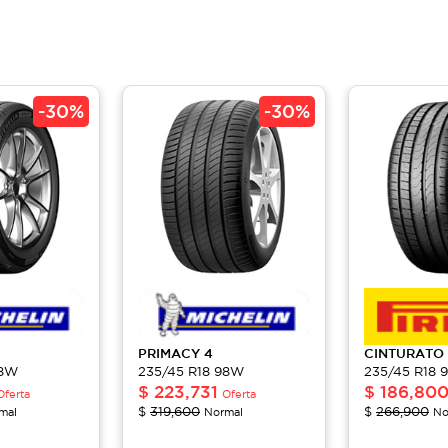
-
30%
-
30%
PRIMACY
4
CINTURATO
98W
235/45 R18 98W
235/45 R18 
$
223,731
$
186,80
Oferta
Oferta
$
319,600
$
266,900
mal
Normal
No