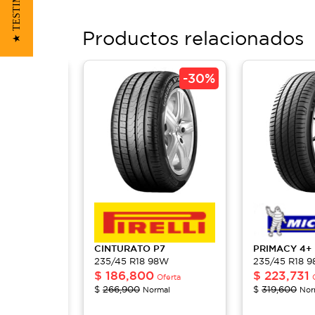
★ TESTIMONIOS
Productos relacionados
-
30%
-
30%
CINTURATO
P7
PRIMACY
4+
8W
235/45 R18 98W
235/45 R18 
$
186,800
$
223,731
ferta
Oferta
$
266,900
$
319,600
al
Normal
Nor