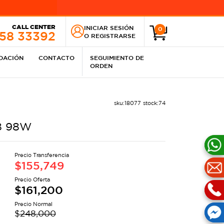
CALL CENTER
INICIAR SESIÓN
0
258 33392
O
REGISTRARSE
IDACIÓN
CONTACTO
SEGUIMIENTO DE
ORDEN
sku:
18077
stock:
74
8 98W
Precio Transferencia
$
155,749
Precio Oferta
$
161,200
Precio Normal
$
248,000