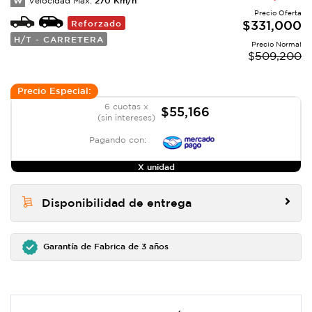
W
Velocidad Max:
Precio Oferta
Reforzado
$
331,000
H/T - CARRETERA
Precio Normal
$
509,200
Precio Especial:
6 cuotas x
$55,166
(sin intereses)
Pagando con:
X unidad
Disponibilidad de entrega
Garantía de Fabrica de 3 años