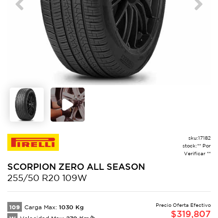
Previous
Next
sku:
17182
stock:
** Por
Verificar **
SCORPION
ZERO ALL SEASON
255/50 R20 109W
Precio Oferta Efectivo
109
1030
Kg
Carga Max:
$
319,807
270
Km/h