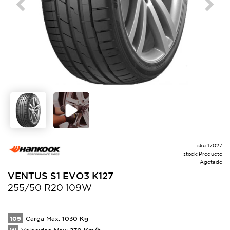
Previous
Next
sku:
17027
stock:
Producto
Agotado
VENTUS S1 EVO3
K127
255/50 R20 109W
109
1030
Kg
Carga Max:
270
Km/h