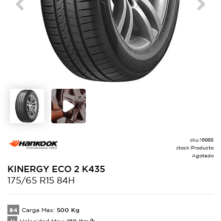
Previous
Next
sku:
16985
stock:
Producto
Agotado
KINERGY ECO 2
K435
175/65 R15 84H
84
500
Kg
Carga Max:
210
Km/h