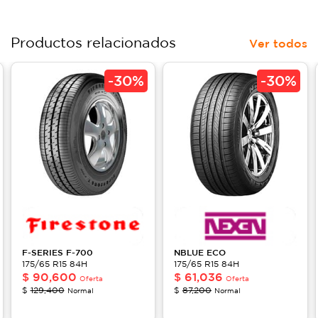
Productos relacionados
Ver todos
-
30%
-
30%
F-SERIES
F-700
NBLUE ECO
175/65 R15 84H
175/65 R15 84H
$
90,600
$
61,036
Oferta
Oferta
$
129,400
$
87,200
Normal
Normal