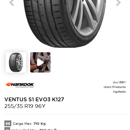
Previous
Next
sku:
16911
stock:
Producto
Agotado
VENTUS S1 EVO3
K127
255/35 R19 96Y
96
710
Kg
Carga Max:
300
Km/h