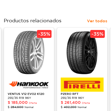
Productos relacionados
Ver todos
-
35%
-
35%
VENTUS V12 EVO2
K120
PZERO RFT
255/35 R19 96Y
255/35 R19 96Y
$
185,000
$
261,400
Oferta
Oferta
$
284,600
$
402,200
Normal
Normal