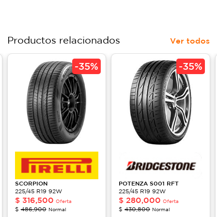
Productos relacionados
Ver todos
-
35%
-
35%
SCORPION
POTENZA
S001 RFT
225/45 R19 92W
225/45 R19 92W
$
316,500
$
280,000
Oferta
Oferta
$
486,900
$
430,800
Normal
Normal