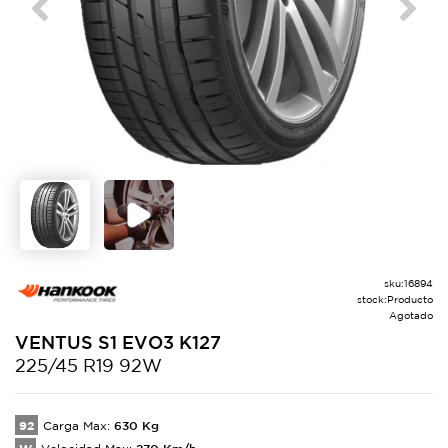
Previous
Next
sku:
16894
stock:
Producto
Agotado
VENTUS S1 EVO3
K127
225/45 R19 92W
92
630
Kg
Carga Max:
270
Km/h