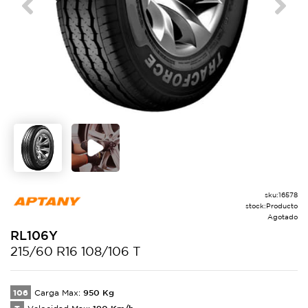
Previous
Next
sku:
16578
stock:
Producto
Agotado
RL106Y
215/60 R16 108/106 T
106
950
Kg
Carga Max:
190
Km/h