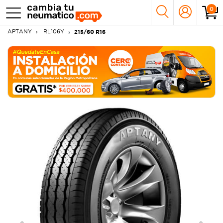
0
APTANY
RL106Y
215/60 R16