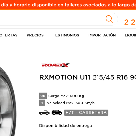
A
2 
OFERTAS
PRECIOS
TESTIMONIOS
IMPORTACIÓN
LIQU
RXMOTION U11
215/45 R16 9
90
600
Kg
Carga Max:
Y
300
Km/h
Velocidad Max:
H/T - CARRETERA
Disponibilidad de entrega