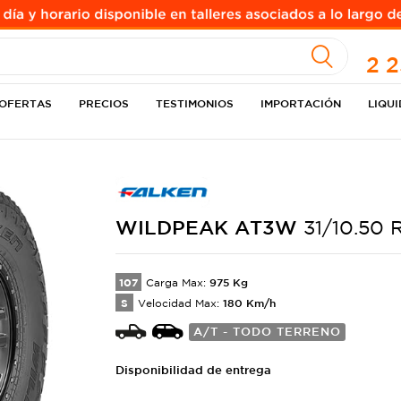
A
2 
OFERTAS
PRECIOS
TESTIMONIOS
IMPORTACIÓN
LIQU
WILDPEAK
AT3W
31/10.50 
107
975
Kg
Carga Max:
S
180
Km/h
Velocidad Max:
A/T - TODO TERRENO
Disponibilidad de entrega