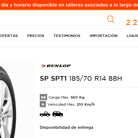
A
2 
OFERTAS
PRECIOS
TESTIMONIOS
IMPORTACIÓN
LIQU
SP
SPT1
185/70 R14 88H
88
560
Kg
Carga Max:
H
210
Km/h
Velocidad Max:
Disponibilidad de entrega