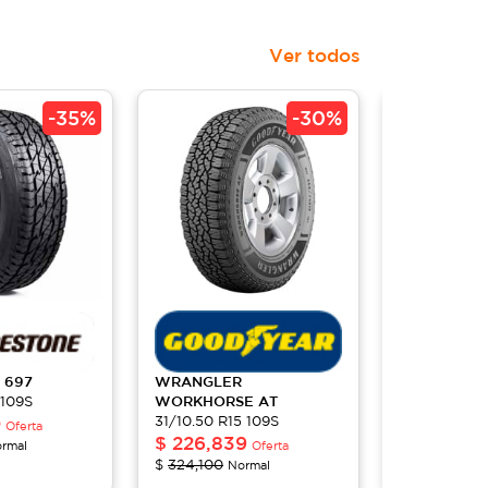
Ver todos
-
35%
-
30%
 697
WRANGLER
DUELER
A/
 109S
WORKHORSE AT
31/10.50 R1
0
31/10.50 R15 109S
$
188,90
Oferta
$
226,839
$
290,600
rmal
Oferta
N
$
324,100
Normal