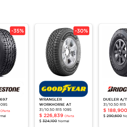
-
35%
-
30%
 697
WRANGLER
DUELER
A/T
109S
WORKHORSE AT
31/10.50 R15
31/10.50 R15 109S
$
188,90
Oferta
$
226,839
$
290,600
rmal
Oferta
No
$
324,100
Normal