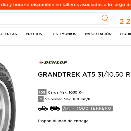
A
2 
OFERTAS
PRECIOS
TESTIMONIOS
IMPORTACIÓN
LIQU
GRANDTREK
AT5
31/10.50 R
109
1030
Kg
Carga Max:
S
180
Km/h
Velocidad Max:
A/T - TODO TERRENO
Disponibilidad de entrega