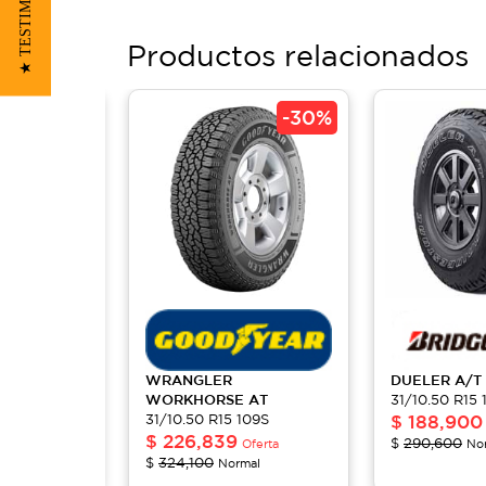
★ TESTIMONIOS
Productos relacionados
-
35%
-
30%
697
WRANGLER
DUELER
A/T
109S
WORKHORSE AT
31/10.50 R15 
31/10.50 R15 109S
$
188,900
Oferta
$
226,839
$
290,600
mal
Oferta
No
$
324,100
Normal