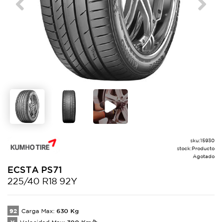
Previous
Next
sku:
15930
stock:
Producto
Agotado
ECSTA
PS71
225/40 R18 92Y
92
630
Kg
Carga Max:
300
Km/h