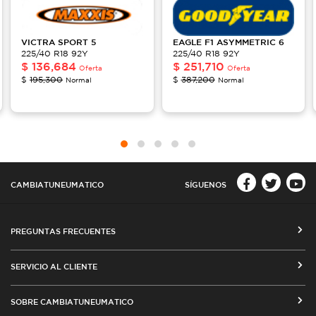
VICTRA
SPORT 5
EAGLE
F1 ASYMMETRIC 6
225/40 R18 92Y
225/40 R18 92Y
$
136,684
$
251,710
Oferta
Oferta
$
195,300
$
387,200
Normal
Normal
CAMBIATUNEUMATICO
SÍGUENOS
PREGUNTAS FRECUENTES
CÓMO COMPRAR EN CAMBIATUNEUMATICO.COM
SERVICIO AL CLIENTE
MEDIOS DE PAGO
SEGUIMIENTO DE ORDENES
SOBRE CAMBIATUNEUMATICO
COSTOS DE ENVÍO Y COBERTURA