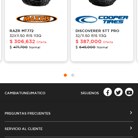
RAZR
MT772
DISCOVERER
STT PRO
32X11.50 R15 113Q
32/11.50 R15 113Q
$
306,632
$
387,000
Oferta
Oferta
$
471,700
$
645,000
Normal
Normal
CAMBIATUNEUMATICO
SÍGUENOS
PREGUNTAS FRECUENTES
CÓMO COMPRAR EN CAMBIATUNEUMATICO.COM
SERVICIO AL CLIENTE
MEDIOS DE PAGO