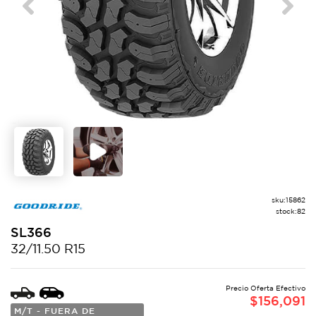
Previous
Next
sku:
15862
stock:
82
SL366
32/11.50 R15
Precio Oferta Efectivo
$
156,091
M/T - FUERA DE