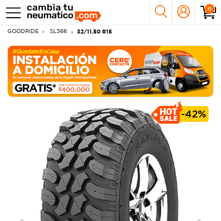
0
GOODRIDE
SL366
32/11.50 R15
-
42%