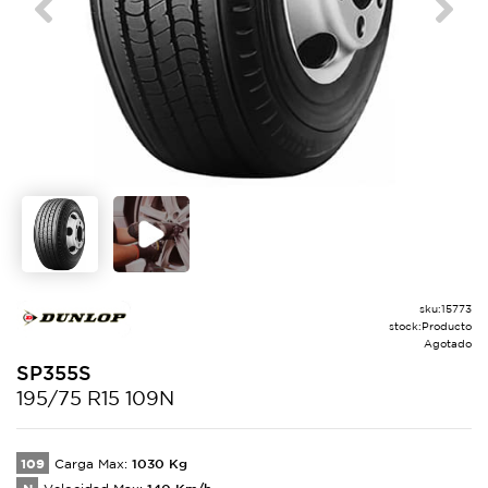
Previous
Next
sku:
15773
stock:
Producto
Agotado
SP355S
195/75 R15 109N
109
1030
Kg
Carga Max:
140
Km/h