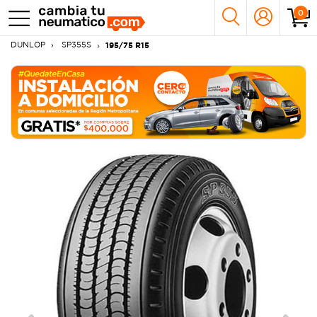
0
DUNLOP
SP355S
195/75 R15