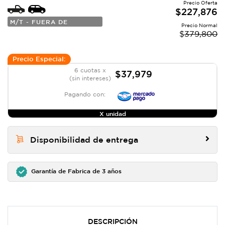
Precio Oferta
$
227,876
M/T - FUERA DE
Precio Normal
CARRETERA
$
379,800
Precio Especial:
6 cuotas x
$37,979
(sin intereses)
Pagando con:
X unidad
Disponibilidad de entrega
Garantía de Fabrica de 3 años
DESCRIPCIÓN