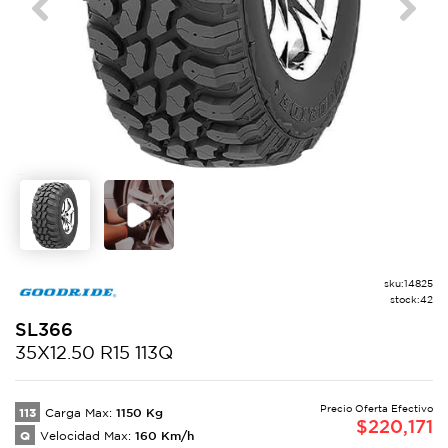
Previous
Next
sku:
14825
stock:
42
SL366
35X12.50 R15 113Q
Precio Oferta Efectivo
113
1150
Kg
Carga Max:
$
220,171
Q
160
Km/h
Velocidad Max: