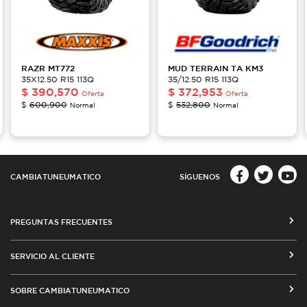
RAZR
MT772
MUD TERRAIN
TA KM3
35X12.50 R15 113Q
35/12.50 R15 113Q
$
390,570
$
372,953
Oferta
Oferta
$
600,900
$
532,800
Normal
Normal
CAMBIATUNEUMATICO
SÍGUENOS
PREGUNTAS FRECUENTES
CÓMO COMPRAR EN CAMBIATUNEUMATICO.COM
SERVICIO AL CLIENTE
MEDIOS DE PAGO
SEGUIMIENTO DE ORDENES
SOBRE CAMBIATUNEUMATICO
COSTOS DE ENVÍO Y COBERTURA