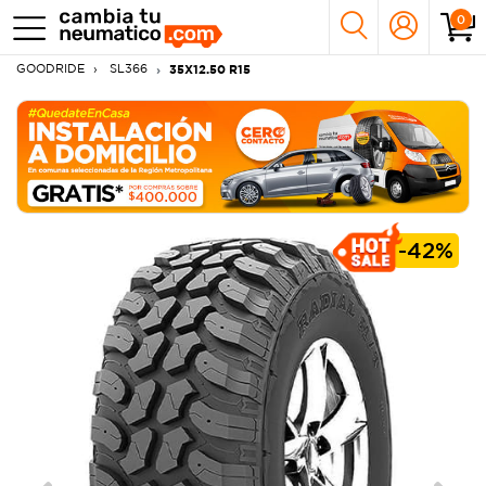
0
GOODRIDE
SL366
35X12.50 R15
-
42%