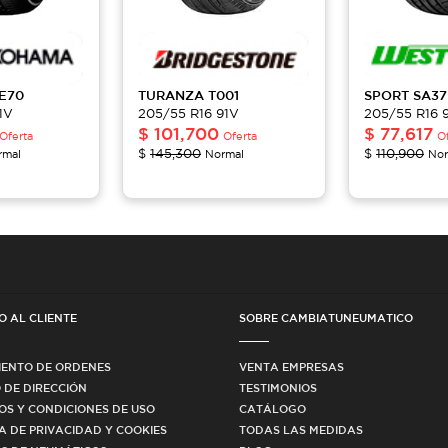
E70
TURANZA
T001
SPORT
SA37
1V
205/55 R16 91V
205/55 R16 
$
101,700
$
77,617
Oferta
Oferta
O
$
145,300
$
110,900
rmal
Normal
Nor
O AL CLIENTE
SOBRE CAMBIATUNEUMATICO
IENTO DE ORDENES
VENTA EMPRESAS
 DE DIRECCIÓN
TESTIMONIOS
OS Y CONDICIONES DE USO
CATÁLOGO
CA DE PRIVACIDAD Y COOKIES
TODAS LAS MEDIDAS