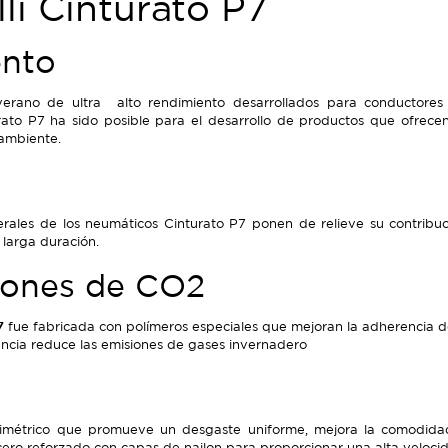
lli Cinturato P7
ento
rano de ultra alto rendimiento desarrollados para conductores
ato P7 ha sido posible para el desarrollo de productos que ofrecen
 ambiente.
terales de los neumáticos Cinturato P7 ponen de relieve su contrib
y larga duración.
iones de CO2
7
fue fabricada con polímeros especiales que mejoran la adherencia de
ncia reduce las emisiones de gases invernadero
métrico que promueve un desgaste uniforme, mejora la comodidad
cero reforzado con capas de nailon para proporcionar una alta velocid