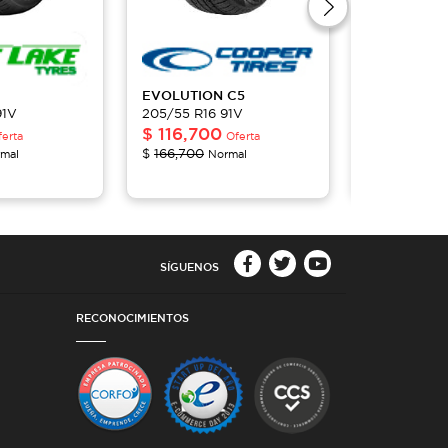
EVOLUTION
C5
ZEON
C7
91V
205/55 R16 91V
205/55 R16 
$
116,700
$
125,50
ferta
Oferta
$
166,700
$
179,300
mal
Normal
No
SÍGUENOS
RECONOCIMIENTOS