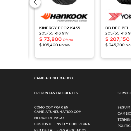
 2
KINERGY ECO2
K435
DB DECIBEL
1V
205/55 R16 91V
205/55 R16 9
$
73,800
$
207,150
Oferta
Oferta
$
105,400
$
345,300
al
Normal
No
CAMBIATUNEUMATICO
PREGUNTAS FRECUENTES
SERVICI
CÓMO COMPRAR EN
SEGUIM
CAMBIATUNEUMATICO.COM
CAMBIO
MEDIOS DE PAGO
TÉRMIN
COSTOS DE ENVÍO Y COBERTURA
POLÍTI
RED DE TALLERES ASOCIADOS