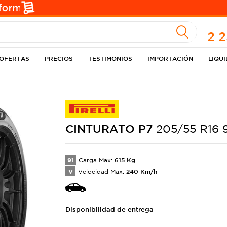
A
2 
OFERTAS
PRECIOS
TESTIMONIOS
IMPORTACIÓN
LIQU
CINTURATO
P7
205/55 R16 
91
615
Kg
Carga Max:
V
240
Km/h
Velocidad Max:
Disponibilidad de entrega