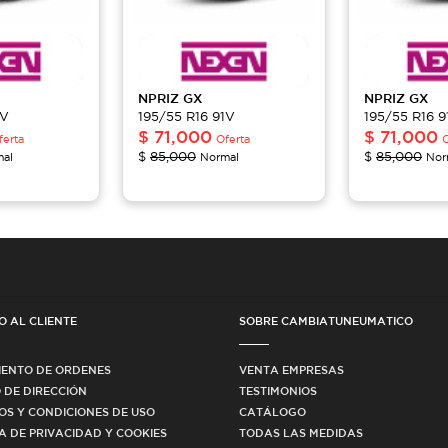
NPRIZ
GX
NPRIZ
GX
1V
195/55 R16 91V
195/55 R16 9
$
71,000
$
71,000
ferta
Oferta
O
$
85,000
$
85,000
al
Normal
Nor
O AL CLIENTE
SOBRE CAMBIATUNEUMATICO
IENTO DE ORDENES
VENTA EMPRESAS
 DE DIRECCIÓN
TESTIMONIOS
OS Y CONDICIONES DE USO
CATÁLOGO
CA DE PRIVACIDAD Y COOKIES
TODAS LAS MEDIDAS