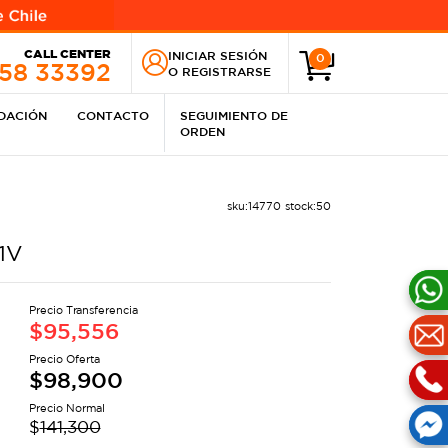
CALL CENTER
INICIAR SESIÓN
0
258 33392
O
REGISTRARSE
IDACIÓN
CONTACTO
SEGUIMIENTO DE
ORDEN
sku:
14770
stock:
50
1V
Precio Transferencia
$
95,556
Precio Oferta
$
98,900
Precio Normal
$
141,300