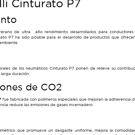
lli Cinturato P7
ento
rano de ultra alto rendimiento desarrollados para conductores
ato P7 ha sido posible para el desarrollo de productos que ofrecen
 ambiente.
terales de los neumáticos Cinturato P7 ponen de relieve su contrib
y larga duración.
iones de CO2
7
fue fabricada con polímeros especiales que mejoran la adherencia de
ncia reduce las emisiones de gases invernadero
métrico que promueve un desgaste uniforme, mejora la comodidad