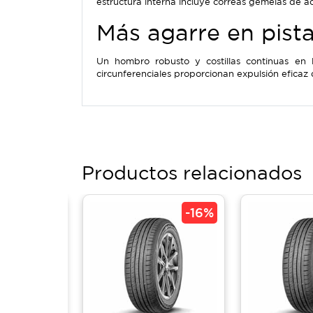
estructura interna incluye correas gemelas de a
Más agarre en pist
Un hombro robusto y costillas continuas en 
circunferenciales proporcionan expulsión eficaz 
Productos relacionados
-
16%
-
16%