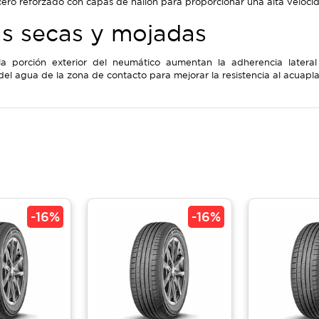
cero reforzado con capas de nailon para proporcionar una alta velocid
as secas y mojadas
la porción exterior del neumático aumentan la adherencia lateral
del agua de la zona de contacto para mejorar la resistencia al acuapl
-
16%
-
16%