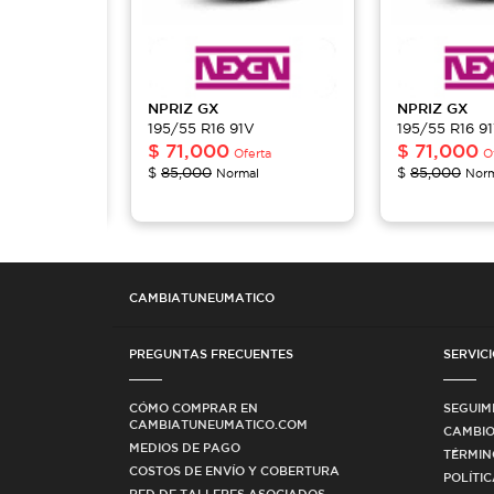
NPRIZ
GX
NPRIZ
GX
V
195/55 R16 91V
195/55 R16 9
$
71,000
$
71,000
erta
Oferta
O
$
85,000
$
85,000
al
Normal
Norm
CAMBIATUNEUMATICO
PREGUNTAS FRECUENTES
SERVICI
CÓMO COMPRAR EN
SEGUIM
CAMBIATUNEUMATICO.COM
CAMBIO
MEDIOS DE PAGO
TÉRMIN
COSTOS DE ENVÍO Y COBERTURA
POLÍTI
RED DE TALLERES ASOCIADOS