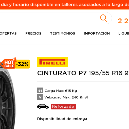
A
2 
OFERTAS
PRECIOS
TESTIMONIOS
IMPORTACIÓN
LIQU
-
32%
CINTURATO
P7
195/55 R16 9
91
615
Kg
Carga Max:
V
240
Km/h
Velocidad Max:
Reforzado
Disponibilidad de entrega