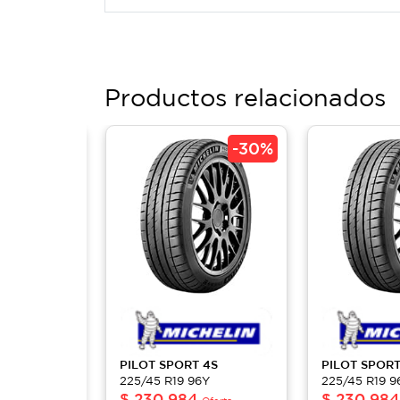
Productos relacionados
-
30%
-
30%
 4S
PILOT
SPORT 4S
PILOT
SPORT
6Y
225/45 R19 96Y
225/45 R19 9
$
230,984
$
230,984