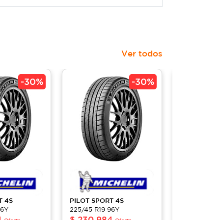
Ver todos
-
30%
-
30%
T 4S
PILOT
SPORT 4S
PILOT
SPOR
96Y
225/45 R19 96Y
225/45 R19 
4
$
230,984
$
230,98