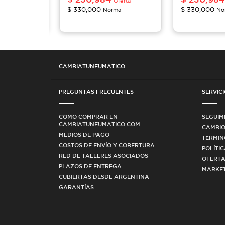
Oferta
Oferta
$
330,000
$
330,000
mal
Normal
No
CAMBIATUNEUMATICO
PREGUNTAS FRECUENTES
SERVICI
CÓMO COMPRAR EN
SEGUIM
CAMBIATUNEUMATICO.COM
CAMBIO
MEDIOS DE PAGO
TÉRMIN
COSTOS DE ENVÍO Y COBERTURA
POLÍTI
RED DE TALLERES ASOCIADOS
OFERTA
PLAZOS DE ENTREGA
MARKET
CUBIERTAS DESDE ARGENTINA
GARANTÍAS