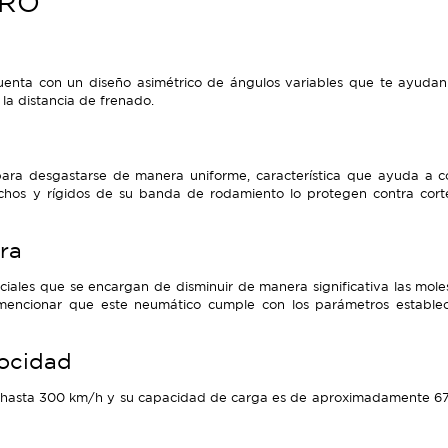
ERO
nta con un diseño asimétrico de ángulos variables que te ayudan a 
la distancia de frenado.
ara desgastarse de manera uniforme, característica que ayuda a 
nchos y rígidos de su banda de rodamiento lo protegen contra cor
ra
les que se encargan de disminuir de manera significativa las moles
mencionar que este neumático cumple con los parámetros estableci
locidad
 hasta 300 km/h y su capacidad de carga es de aproximadamente 670