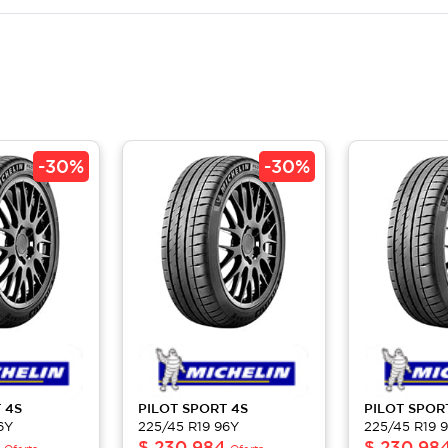
-
30%
-
30%
 4S
PILOT
SPORT 4S
PILOT
SPOR
6Y
225/45 R19 96Y
225/45 R19 
$
230,984
$
230,98