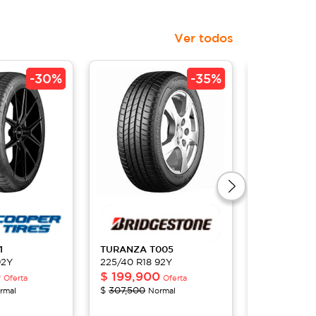
Ver todos
-
30%
-
35%
1
TURANZA
T005
PILOT
SPOR
92Y
225/40 R18 92Y
225/40 R18
0
$
199,900
$
266,21
Oferta
Oferta
$
307,500
$
380,300
rmal
Normal
N