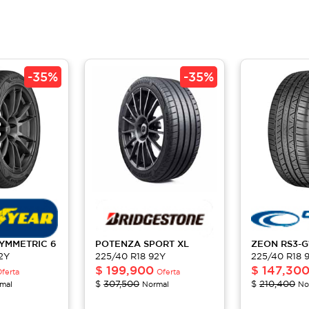
-
35%
-
35%
SYMMETRIC 6
POTENZA
SPORT XL
ZEON
RS3-G
2Y
225/40 R18 92Y
225/40 R18 
$
199,900
$
147,30
ferta
Oferta
$
307,500
$
210,400
mal
Normal
No