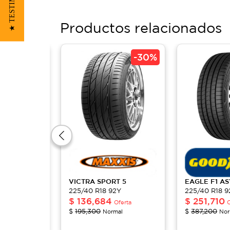
★ TESTIMONIOS
Productos relacionados
-
30%
-
30%
P7
VICTRA
SPORT 5
EAGLE
F1 A
2Y
225/40 R18 92Y
225/40 R18 9
$
136,684
$
251,710
Oferta
Oferta
O
$
195,300
$
387,200
al
Normal
Nor