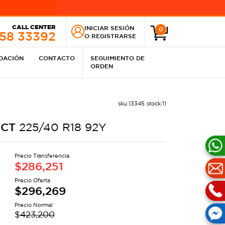
CALL CENTER
INICIAR SESIÓN
0
258 33392
O
REGISTRARSE
IDACIÓN
CONTACTO
SEGUIMIENTO DE
ORDEN
sku:
13345
stock:
11
ECT
225/40 R18 92Y
Precio Transferencia
$
286,251
Precio Oferta
$
296,269
Precio Normal
$
423,200