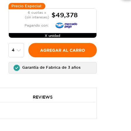
Precio Especial:
6 cuotas x
$49,378
(sin intereses)
Pagando con:
X unidad
AGREGAR AL CARRO
Garantía de Fabrica de 3 años
REVIEWS