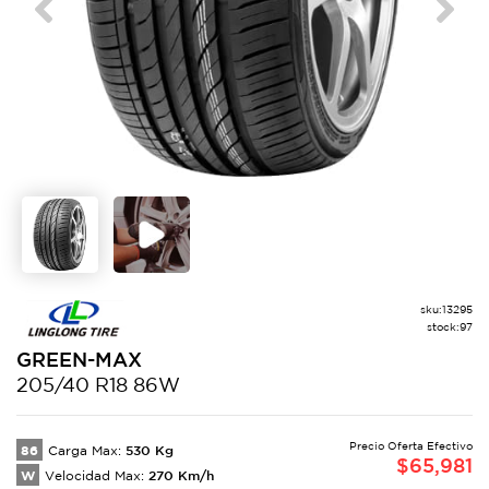
Previous
Next
sku:
13295
stock:
97
GREEN-MAX
205/40 R18 86W
Precio Oferta Efectivo
86
530
Kg
Carga Max:
$
65,981
W
270
Km/h
Velocidad Max: