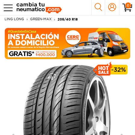
0
LING LONG
GREEN-MAX
205/40 R18
-
32%