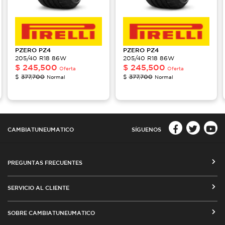
PZERO
PZ4
PZERO
PZ4
205/40 R18 86W
205/40 R18 86W
$
245,500
$
245,500
Oferta
Oferta
$
377,700
$
377,700
Normal
Normal
CAMBIATUNEUMATICO
SÍGUENOS
PREGUNTAS FRECUENTES
CÓMO COMPRAR EN CAMBIATUNEUMATICO.COM
SERVICIO AL CLIENTE
MEDIOS DE PAGO
SEGUIMIENTO DE ORDENES
SOBRE CAMBIATUNEUMATICO
COSTOS DE ENVÍO Y COBERTURA