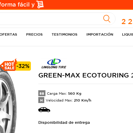
A
2 
OFERTAS
PRECIOS
TESTIMONIOS
IMPORTACIÓN
LIQU
-
32%
GREEN-MAX
ECOTOURING
88
560
Kg
Carga Max:
H
210
Km/h
Velocidad Max:
Disponibilidad de entrega