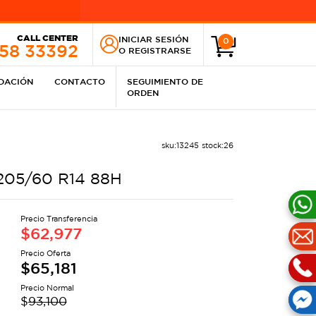
CALL CENTER
INICIAR SESIÓN
0
258 33392
O
REGISTRARSE
IDACIÓN
CONTACTO
SEGUIMIENTO DE
ORDEN
sku:
13245
stock:
26
205/60 R14 88H
Precio Transferencia
$
62,977
Precio Oferta
$
65,181
Precio Normal
$
93,100