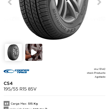
Previous
Next
sku:
13142
stock:
Producto
Agotado
CS4
195/55 R15 85V
85
515
Kg
Carga Max:
240
Km/h