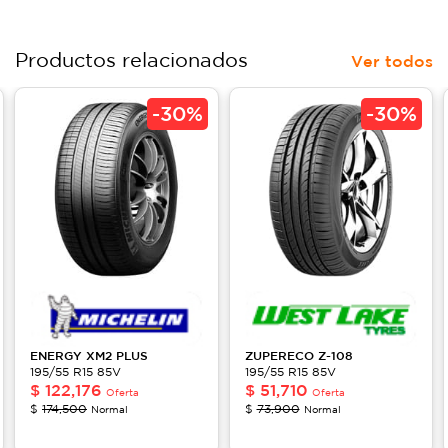
Productos relacionados
Ver todos
-
30%
-
30%
ENERGY
XM2 PLUS
ZUPERECO
Z-108
195/55 R15 85V
195/55 R15 85V
$
122,176
$
51,710
Oferta
Oferta
$
174,500
$
73,900
Normal
Normal