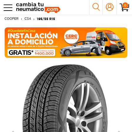
0
COOPER
CS4
195/55 R15