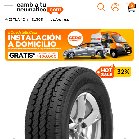
0
WESTLAKE
SL305
175/70 R14
-
32%