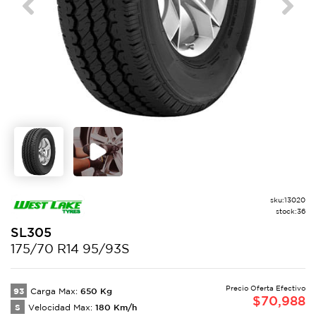
Previous
Next
sku:
13020
stock:
36
SL305
175/70 R14 95/93S
Precio Oferta Efectivo
93
650
Kg
Carga Max:
$
70,988
S
180
Km/h
Velocidad Max: