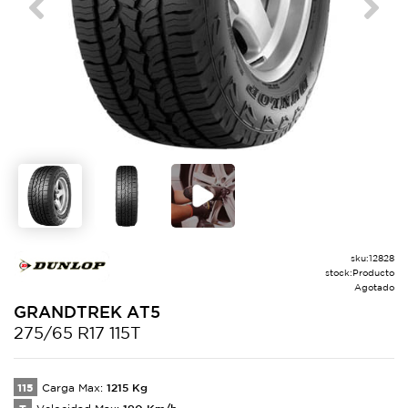
Previous
Next
sku:
12828
stock:
Producto
Agotado
GRANDTREK
AT5
275/65 R17 115T
115
1215
Kg
Carga Max:
190
Km/h