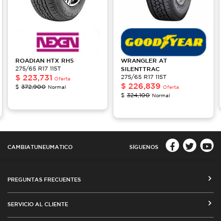
ROADIAN
HTX RH5
WRANGLER AT
275/65 R17 115T
SILENTTRAC
$
223,731
275/65 R17 115T
Oferta
$
226,839
$
372,900
Normal
Oferta
$
324,100
Normal
CAMBIATUNEUMATICO
SÍGUENOS
PREGUNTAS FRECUENTES
CÓMO COMPRAR EN CAMBIATUNEUMATICO.COM
SERVICIO AL CLIENTE
MEDIOS DE PAGO