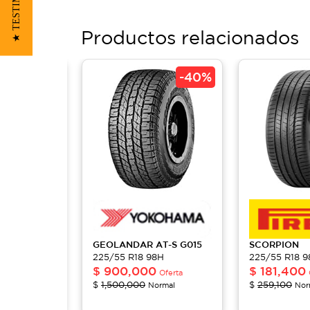
★ TESTIMONIOS
Productos relacionados
-
40%
-
40%
GEOLANDAR AT-S
G015
SCORPION
8H
225/55 R18 98H
225/55 R18 
$
900,000
$
181,400
Oferta
Oferta
$
1,500,000
$
259,100
mal
Normal
Nor