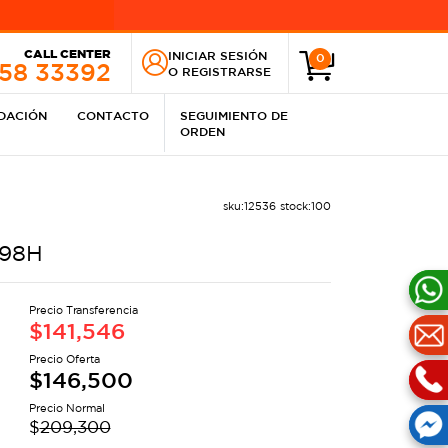
CALL CENTER
INICIAR SESIÓN
0
258 33392
O
REGISTRARSE
IDACIÓN
CONTACTO
SEGUIMIENTO DE
ORDEN
sku:
12536
stock:
100
 98H
Precio Transferencia
$
141,546
Precio Oferta
$
146,500
Precio Normal
$
209,300