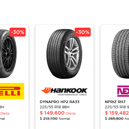
-
30%
-
30%
DYNAPRO HP2
RA33
NPRIZ
RH7
98H
225/55 R18 98H
225/55 R18 
$
149,600
$
159,482
Oferta
Oferta
$
213,700
$
265,800
mal
Normal
No