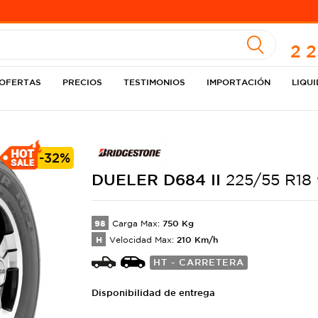
A
2 
OFERTAS
PRECIOS
TESTIMONIOS
IMPORTACIÓN
LIQU
-
32%
DUELER
D684 II
225/55 R18
98
750
Kg
Carga Max:
H
210
Km/h
Velocidad Max:
HT - CARRETERA
Disponibilidad de entrega