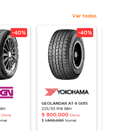
Ver todos
-
40%
-
40%
GEOLANDAR AT-S
G015
SCORPION
98H
225/55 R18 98H
225/55 R18
$
900,000
$
181,40
Oferta
Oferta
$
1,500,000
$
259,100
rmal
Normal
No