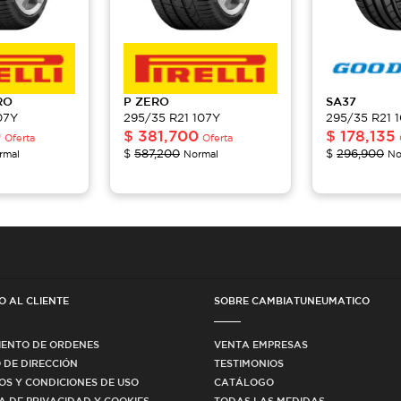
RO
P ZERO
SA37
07Y
295/35 R21 107Y
295/35 R21 
0
$
381,700
$
178,135
Oferta
Oferta
$
587,200
$
296,900
rmal
Normal
No
O AL CLIENTE
SOBRE CAMBIATUNEUMATICO
IENTO DE ORDENES
VENTA EMPRESAS
 DE DIRECCIÓN
TESTIMONIOS
OS Y CONDICIONES DE USO
CATÁLOGO
CA DE PRIVACIDAD Y COOKIES
TODAS LAS MEDIDAS