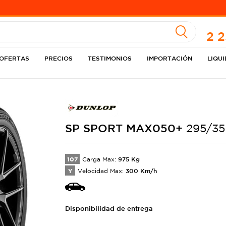
A
2 
OFERTAS
PRECIOS
TESTIMONIOS
IMPORTACIÓN
LIQU
SP SPORT
MAX050+
295/35
107
975
Kg
Carga Max:
Y
300
Km/h
Velocidad Max:
Disponibilidad de entrega