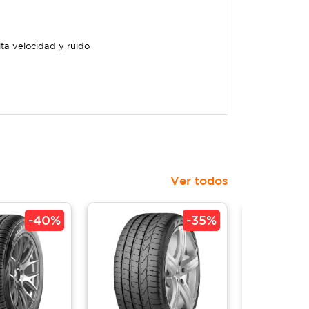
lta velocidad y ruido
Ver todos
-
40%
-
35%