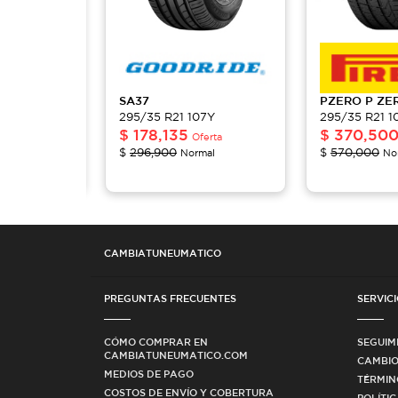
SA37
PZERO
P ZE
07Y
295/35 R21 107Y
295/35 R21 1
$
178,135
$
370,50
Oferta
Oferta
$
296,900
$
570,000
mal
Normal
No
CAMBIATUNEUMATICO
PREGUNTAS FRECUENTES
SERVICI
CÓMO COMPRAR EN
SEGUIM
CAMBIATUNEUMATICO.COM
CAMBIO
MEDIOS DE PAGO
TÉRMIN
COSTOS DE ENVÍO Y COBERTURA
POLÍTI