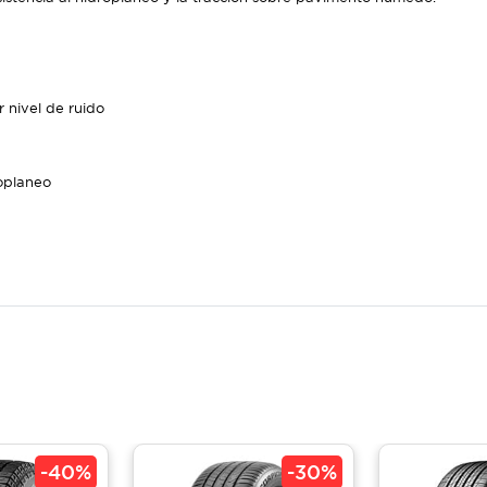
 nivel de ruido
oplaneo
-
40%
-
30%