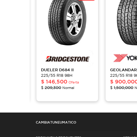
DUELER
D684 II
GEOLANDAR
8H
225/55 R18 98H
225/55 R18 
$
146,500
$
900,00
Oferta
Oferta
$
209,300
$
1,500,000
mal
Normal
N
CAMBIATUNEUMATICO