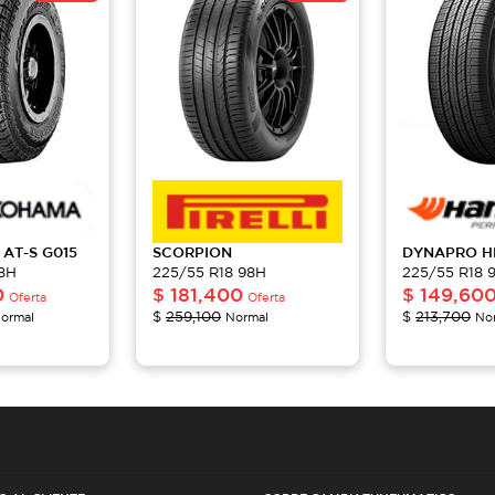
 AT-S
G015
SCORPION
DYNAPRO 
98H
225/55 R18 98H
225/55 R18 
0
$
181,400
$
149,60
Oferta
Oferta
$
259,100
$
213,700
ormal
Normal
No