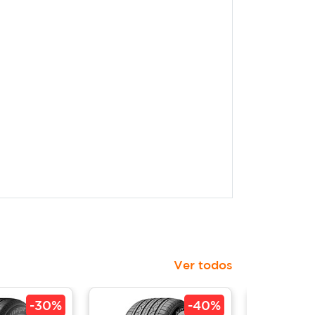
Ver todos
-
30%
-
40%